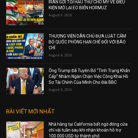
IRAN GỞI TỐI HẬU THƯ CHO MỸ VỀ ĐIỀU
KIỆN MỞ LẠI EO BIỂN HORMUZ
August 9, 2026
THƯỢNG VIỆN DÂN CHỦ ĐƯA LUẬT CẤM
BỘ QUỐC PHÒNG HẠN CHẾ ĐỐI VỚI BÁO
CHÍ
August 6, 2026
Ông Trump Đã Tuyên Bố “Tình Trạng Khẩn
Cấp” Nhằm Ngăn Chặn Việc Công Khai Hồ
Sơ Tài Chính Của Mình Cho Đài BBC
August 5, 2026
BÀI VIẾT MỚI NHẤT
Nhà hàng tại California bất ngờ đóng cửa
chỉ vài tuần sau khi nhận khoản hỗ trợ
100.000 USD từ thành phố