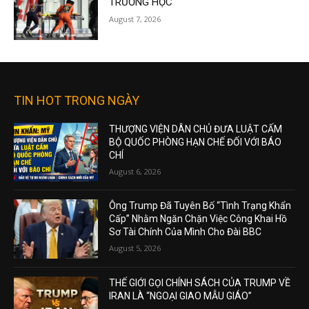
TRƯỜNG HỌC
August 7, 2026
TIN HOT TRONG NGÀY
THƯỢNG VIỆN DÂN CHỦ ĐƯA LUẬT CẤM
BỘ QUỐC PHÒNG HẠN CHẾ ĐỐI VỚI BÁO
CHÍ
August 6, 2026
Ông Trump Đã Tuyên Bố “Tình Trạng Khẩn
Cấp” Nhằm Ngăn Chặn Việc Công Khai Hồ
Sơ Tài Chính Của Mình Cho Đài BBC
August 5, 2026
THẾ GIỚI GỌI CHÍNH SÁCH CỦA TRUMP VỀ
IRAN LÀ “NGOẠI GIAO MẪU GIÁO”