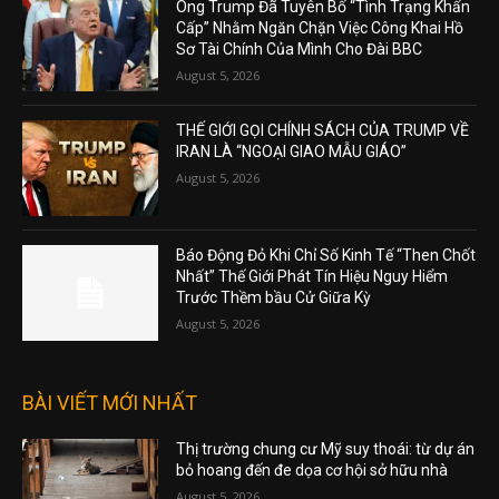
Ông Trump Đã Tuyên Bố “Tình Trạng Khẩn
Cấp” Nhằm Ngăn Chặn Việc Công Khai Hồ
Sơ Tài Chính Của Mình Cho Đài BBC
August 5, 2026
THẾ GIỚI GỌI CHÍNH SÁCH CỦA TRUMP VỀ
IRAN LÀ “NGOẠI GIAO MẪU GIÁO”
August 5, 2026
Báo Động Đỏ Khi Chỉ Số Kinh Tế “Then Chốt
Nhất” Thế Giới Phát Tín Hiệu Nguy Hiểm
Trước Thềm bầu Cử Giữa Kỳ
August 5, 2026
BÀI VIẾT MỚI NHẤT
Thị trường chung cư Mỹ suy thoái: từ dự án
bỏ hoang đến đe dọa cơ hội sở hữu nhà
August 5, 2026