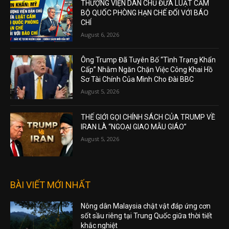
THƯỢNG VIỆN DÂN CHỦ ĐƯA LUẬT CẤM
BỘ QUỐC PHÒNG HẠN CHẾ ĐỐI VỚI BÁO
CHÍ
August 6, 2026
Ông Trump Đã Tuyên Bố “Tình Trạng Khẩn
Cấp” Nhằm Ngăn Chặn Việc Công Khai Hồ
Sơ Tài Chính Của Mình Cho Đài BBC
August 5, 2026
THẾ GIỚI GỌI CHÍNH SÁCH CỦA TRUMP VỀ
IRAN LÀ “NGOẠI GIAO MẪU GIÁO”
August 5, 2026
BÀI VIẾT MỚI NHẤT
Nông dân Malaysia chật vật đáp ứng cơn
sốt sầu riêng tại Trung Quốc giữa thời tiết
khắc nghiệt