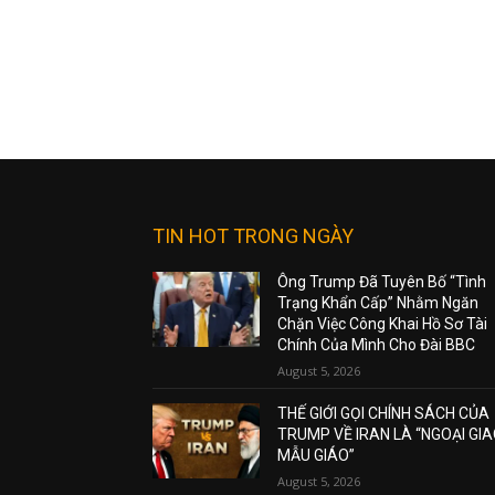
TIN HOT TRONG NGÀY
Ông Trump Đã Tuyên Bố “Tình
Trạng Khẩn Cấp” Nhằm Ngăn
Chặn Việc Công Khai Hồ Sơ Tài
Chính Của Mình Cho Đài BBC
August 5, 2026
THẾ GIỚI GỌI CHÍNH SÁCH CỦA
TRUMP VỀ IRAN LÀ “NGOẠI GI
MẪU GIÁO”
August 5, 2026