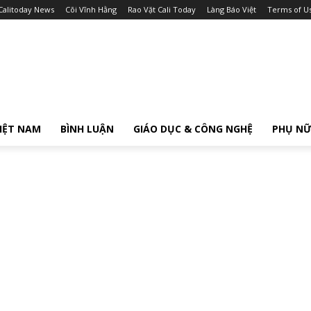
Calitoday News
Cõi Vĩnh Hằng
Rao Vặt Cali Today
Làng Báo Việt
Terms of U
IỆT NAM
BÌNH LUẬN
GIÁO DỤC & CÔNG NGHỆ
PHỤ N