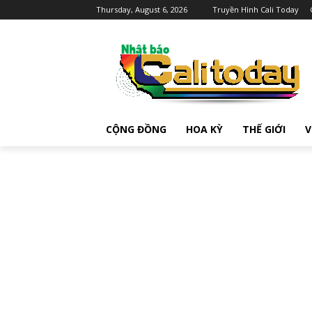
Thursday, August 6, 2026
Truyền Hình Cali Today
CỘNG ĐỒNG
HOA KỲ
THẾ GIỚI
V