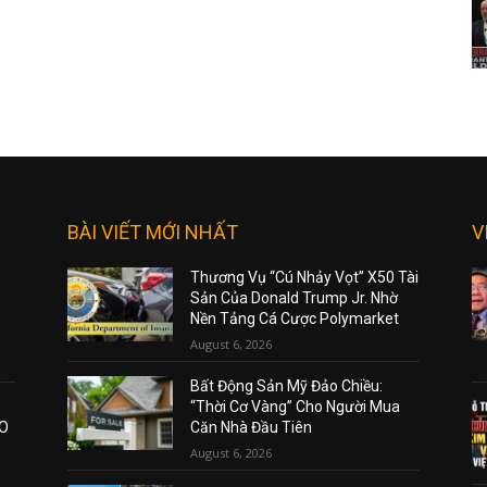
BÀI VIẾT MỚI NHẤT
V
Thương Vụ “Cú Nhảy Vọt” X50 Tài
Sản Của Donald Trump Jr. Nhờ
Nền Tảng Cá Cược Polymarket
August 6, 2026
Bất Động Sản Mỹ Đảo Chiều:
“Thời Cơ Vàng” Cho Người Mua
AO
Căn Nhà Đầu Tiên
August 6, 2026