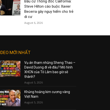
Bầu cử Thống đốc California:
Steve Hilton cáo buộc Xavier
Becerra gây nguy hiểm cho trẻ
di cư
August 6, 2026
IDEO MỚI NHẤT
Vụ án tham nhũng Sheng Thao –
David Duong đi về đâu? Mô hình
XHCN của Tô Lâm bao giờ sẽ
thành?
August 5, 2026
Khủng hoảng kim cương vàng
Việt Nam
August 5, 2026