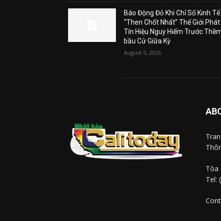
Báo Động Đỏ Khi Chỉ Số Kinh Tế
“Then Chốt Nhất” Thế Giới Phát
Tín Hiệu Nguy Hiểm Trước Thề
bầu Cử Giữa Kỳ
August 5, 2026
AB
Tra
Thôn
Tòa 
Tel:
Cont