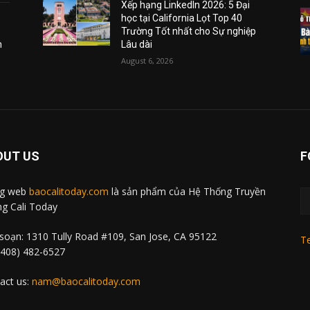
Xếp hạng LinkedIn 2026: 5 Đại
học tại California Lọt Top 40
Trường Tốt nhất cho Sự nghiệp
m
Lâu dài
August 6, 2026
OUT US
F
ng web
baocalitoday.com
là sản phẩm của Hệ Thống Truyền
g Cali Today
soạn: 1310 Tully Road #109, San Jose, CA 95122
Te
 (408) 482-6527
act us:
nam@baocalitoday.com