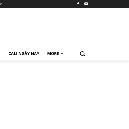
se
Ữ
CALI NGÀY NAY
MORE