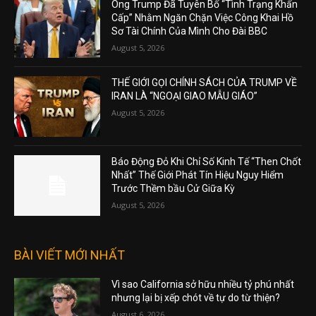
Ông Trump Đã Tuyên Bố “Tình Trạng Khẩn
Cấp” Nhằm Ngăn Chặn Việc Công Khai Hồ
Sơ Tài Chính Của Mình Cho Đài BBC
August 5, 2026
THẾ GIỚI GỌI CHÍNH SÁCH CỦA TRUMP VỀ
IRAN LÀ “NGOẠI GIAO MẪU GIÁO”
August 5, 2026
Báo Động Đỏ Khi Chỉ Số Kinh Tế “Then Chốt
Nhất” Thế Giới Phát Tín Hiệu Nguy Hiểm
Trước Thềm bầu Cử Giữa Kỳ
August 5, 2026
BÀI VIẾT MỚI NHẤT
Vì sao California sở hữu nhiều tỷ phú nhất
nhưng lại bị xếp chót về tự do từ thiện?
August 6, 2026