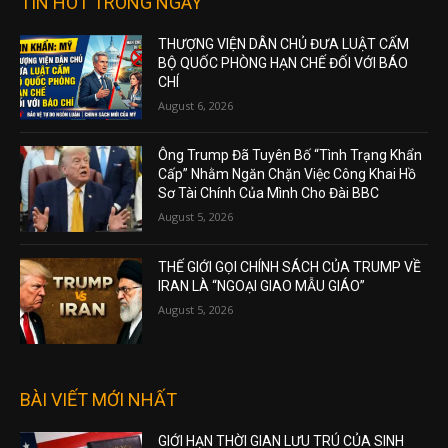
TIN HOT TRONG NGÀY
THƯỢNG VIỆN DÂN CHỦ ĐƯA LUẬT CẤM
BỘ QUỐC PHÒNG HẠN CHẾ ĐỐI VỚI BÁO
CHÍ
August 6, 2026
Ông Trump Đã Tuyên Bố “Tình Trạng Khẩn
Cấp” Nhằm Ngăn Chặn Việc Công Khai Hồ
Sơ Tài Chính Của Mình Cho Đài BBC
August 5, 2026
THẾ GIỚI GỌI CHÍNH SÁCH CỦA TRUMP VỀ
IRAN LÀ “NGOẠI GIAO MẪU GIÁO”
August 5, 2026
BÀI VIẾT MỚI NHẤT
GIỚI HẠN THỜI GIAN LƯU TRÚ CỦA SINH