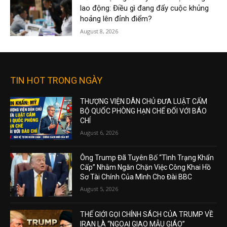
lao động: Điều gì đang đẩy cuộc khủng
hoảng lên đỉnh điểm?
August 8, 2026
TIN HOT TRONG NGÀY
THƯỢNG VIỆN DÂN CHỦ ĐƯA LUẬT CẤM
BỘ QUỐC PHÒNG HẠN CHẾ ĐỐI VỚI BÁO
CHÍ
August 6, 2026
Ông Trump Đã Tuyên Bố “Tình Trạng Khẩn
Cấp” Nhằm Ngăn Chặn Việc Công Khai Hồ
Sơ Tài Chính Của Mình Cho Đài BBC
August 5, 2026
THẾ GIỚI GỌI CHÍNH SÁCH CỦA TRUMP VỀ
IRAN LÀ “NGOẠI GIAO MẪU GIÁO”