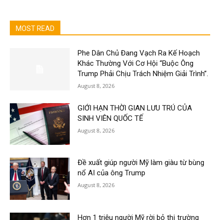
MOST READ
Phe Dân Chủ Đang Vạch Ra Kế Hoạch
Khác Thường Với Cơ Hội “Buộc Ông
Trump Phải Chịu Trách Nhiệm Giải Trình”.
August 8, 2026
GIỚI HẠN THỜI GIAN LƯU TRÚ CỦA
SINH VIÊN QUỐC TẾ
August 8, 2026
Đề xuất giúp người Mỹ làm giàu từ bùng
nổ AI của ông Trump
August 8, 2026
Hơn 1 triệu người Mỹ rời bỏ thị trường