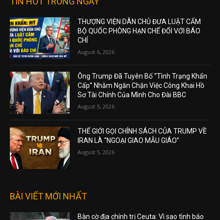
TIN HOT TRONG NGÀY
THƯỢNG VIỆN DÂN CHỦ ĐƯA LUẬT CẤM
BỘ QUỐC PHÒNG HẠN CHẾ ĐỐI VỚI BÁO
CHÍ
August 6, 2026
Ông Trump Đã Tuyên Bố “Tình Trạng Khẩn
Cấp” Nhằm Ngăn Chặn Việc Công Khai Hồ
Sơ Tài Chính Của Mình Cho Đài BBC
August 5, 2026
THẾ GIỚI GỌI CHÍNH SÁCH CỦA TRUMP VỀ
IRAN LÀ “NGOẠI GIAO MẪU GIÁO”
August 5, 2026
BÀI VIẾT MỚI NHẤT
Bàn cờ địa chính trị Ceuta: Vì sao tình báo