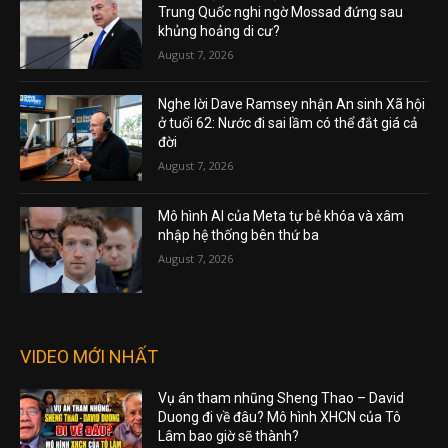
Trung Quốc nghi ngờ Mossad đứng sau
khủng hoảng di cư?
August 7, 2026
Nghe lời Dave Ramsey nhận An sinh Xã hội
ở tuổi 62: Nước đi sai lầm có thể đắt giá cả
đời
August 7, 2026
Mô hình AI của Meta tự bẻ khóa và xâm
nhập hệ thống bên thứ ba
August 7, 2026
VIDEO MỚI NHẤT
Vụ án tham nhũng Sheng Thao – David
Duong đi về đâu? Mô hình XHCN của Tô
Lâm bao giờ sẽ thành?