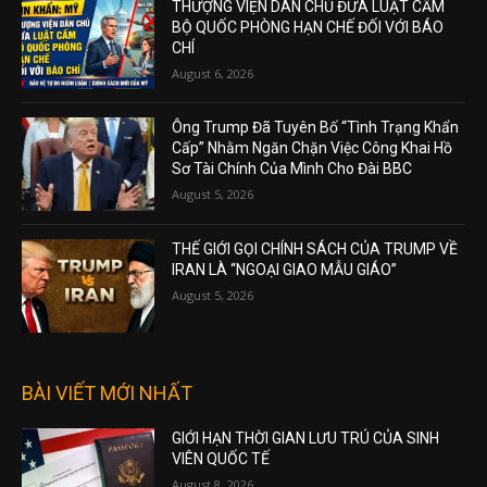
THƯỢNG VIỆN DÂN CHỦ ĐƯA LUẬT CẤM
BỘ QUỐC PHÒNG HẠN CHẾ ĐỐI VỚI BÁO
CHÍ
August 6, 2026
Ông Trump Đã Tuyên Bố “Tình Trạng Khẩn
Cấp” Nhằm Ngăn Chặn Việc Công Khai Hồ
Sơ Tài Chính Của Mình Cho Đài BBC
August 5, 2026
THẾ GIỚI GỌI CHÍNH SÁCH CỦA TRUMP VỀ
IRAN LÀ “NGOẠI GIAO MẪU GIÁO”
August 5, 2026
BÀI VIẾT MỚI NHẤT
GIỚI HẠN THỜI GIAN LƯU TRÚ CỦA SINH
VIÊN QUỐC TẾ
August 8, 2026