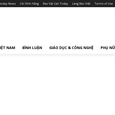
itoday News
Cõi Vĩnh Hằng
Rao Vặt Cali Today
Làng Báo Việt
Terms of Use
IỆT NAM
BÌNH LUẬN
GIÁO DỤC & CÔNG NGHỆ
PHỤ N