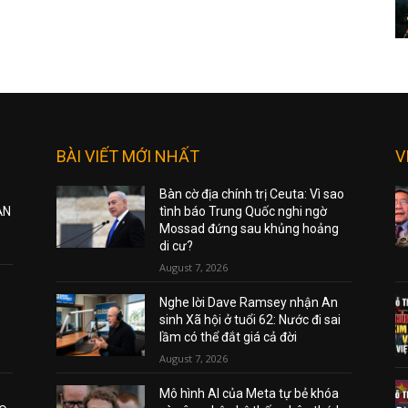
BÀI VIẾT MỚI NHẤT
V
Bàn cờ địa chính trị Ceuta: Vì sao
ẠN
tình báo Trung Quốc nghi ngờ
Mossad đứng sau khủng hoảng
di cư?
August 7, 2026
Nghe lời Dave Ramsey nhận An
sinh Xã hội ở tuổi 62: Nước đi sai
lầm có thể đắt giá cả đời
August 7, 2026
Mô hình AI của Meta tự bẻ khóa