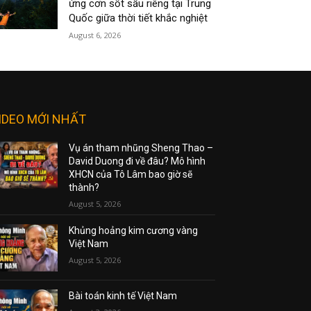
ứng cơn sốt sầu riêng tại Trung
Quốc giữa thời tiết khắc nghiệt
August 6, 2026
IDEO MỚI NHẤT
Vụ án tham nhũng Sheng Thao –
David Duong đi về đâu? Mô hình
XHCN của Tô Lâm bao giờ sẽ
thành?
August 5, 2026
Khủng hoảng kim cương vàng
Việt Nam
August 5, 2026
Bài toán kinh tế Việt Nam