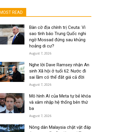
MOST READ
Bàn cờ địa chính trị Ceuta: Vì
sao tình báo Trung Quốc nghi
ngờ Mossad đứng sau khủng
hoảng di cư?
August 7, 2026
Nghe lời Dave Ramsey nhận An
sinh Xã hội ở tuổi 62: Nước đi
sai lầm có thể đắt giá cả đời
August 7, 2026
Mô hình AI của Meta tự bẻ khóa
và xâm nhập hệ thống bên thứ
ba
August 7, 2026
Nông dân Malaysia chật vật đáp