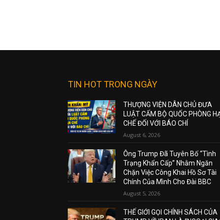
TIN HOT TRONG NGÀY
THƯỢNG VIỆN DÂN CHỦ ĐƯA
LUẬT CẤM BỘ QUỐC PHÒNG H
CHẾ ĐỐI VỚI BÁO CHÍ
August 6, 2026
Ông Trump Đã Tuyên Bố “Tình
Trạng Khẩn Cấp” Nhằm Ngăn
Chặn Việc Công Khai Hồ Sơ Tài
Chính Của Mình Cho Đài BBC
August 5, 2026
THẾ GIỚI GỌI CHÍNH SÁCH CỦA