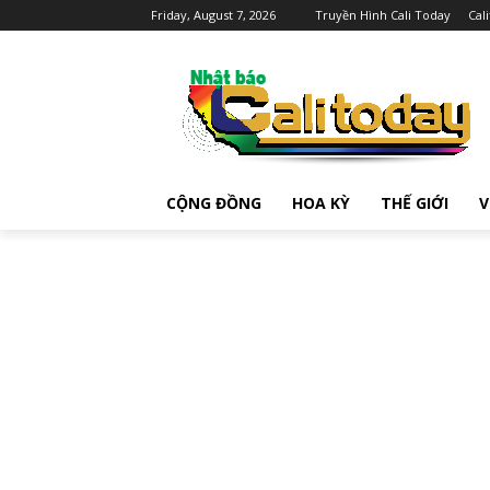
Friday, August 7, 2026
Truyền Hình Cali Today
Cal
CỘNG ĐỒNG
HOA KỲ
THẾ GIỚI
V