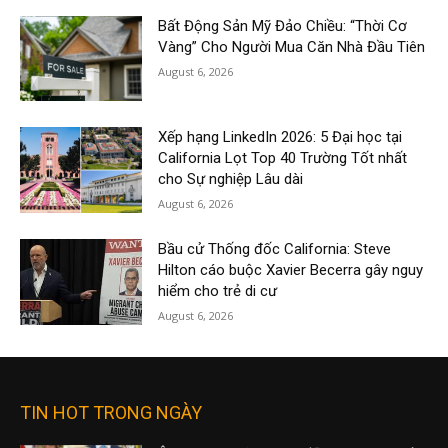
Bất Động Sản Mỹ Đảo Chiều: “Thời Cơ
Vàng” Cho Người Mua Căn Nhà Đầu Tiên
August 6, 2026
Xếp hạng LinkedIn 2026: 5 Đại học tại
California Lọt Top 40 Trường Tốt nhất
cho Sự nghiệp Lâu dài
August 6, 2026
Bầu cử Thống đốc California: Steve
Hilton cáo buộc Xavier Becerra gây nguy
hiểm cho trẻ di cư
August 6, 2026
TIN HOT TRONG NGÀY