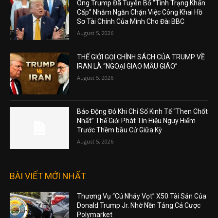
Ông Trump Đã Tuyên Bố “Tình Trạng Khẩn
Cấp” Nhằm Ngăn Chặn Việc Công Khai Hồ
Sơ Tài Chính Của Mình Cho Đài BBC
August 5, 2026
THẾ GIỚI GỌI CHÍNH SÁCH CỦA TRUMP VỀ
IRAN LÀ “NGOẠI GIAO MẪU GIÁO”
August 5, 2026
Báo Động Đỏ Khi Chỉ Số Kinh Tế “Then Chốt
Nhất” Thế Giới Phát Tín Hiệu Nguy Hiểm
Trước Thềm bầu Cử Giữa Kỳ
August 5, 2026
BÀI VIẾT MỚI NHẤT
Thương Vụ “Cú Nhảy Vọt” X50 Tài Sản Của
Donald Trump Jr. Nhờ Nền Tảng Cá Cược
Polymarket