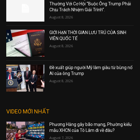
Thường Với Cơ Hội “Buộc Ông Trump Phải
Chịu Trách Nhiệm Giải Trình”.
August 8, 2026
GIỚI HẠN THỜI GIAN LƯU TRÚ CỦA SINH
VIÊN QUỐC TẾ
August 8, 2026
Đề xuất giúp người Mỹ làm giàu từ bùng nổ
AI của ông Trump
August 8, 2026
VIDEO MỚI NHẤT
Phương Hằng gây bão mạng, Phường kiểu
mẫu XHCN của Tô Lâm đi về đâu?
August 7, 2026