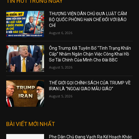
TIN HOT TRONG NGÀY
THƯỢNG VIỆN DÂN CHỦ ĐƯA LUẬT CẤM
BỘ QUỐC PHÒNG HẠN CHẾ ĐỐI VỚI BÁO
CHÍ
August 6, 2026
Ông Trump Đã Tuyên Bố “Tình Trạng Khẩn
Cấp” Nhằm Ngăn Chặn Việc Công Khai Hồ
Sơ Tài Chính Của Mình Cho Đài BBC
August 5, 2026
THẾ GIỚI GỌI CHÍNH SÁCH CỦA TRUMP VỀ
IRAN LÀ “NGOẠI GIAO MẪU GIÁO”
August 5, 2026
BÀI VIẾT MỚI NHẤT
Phe Dân Chủ Đang Vạch Ra Kế Hoạch Khác