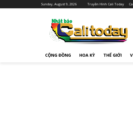
Sunday, August 9, 2026
Truyền Hình Cali Today
Ca
CỘNG ĐỒNG
HOA KỲ
THẾ GIỚI
V