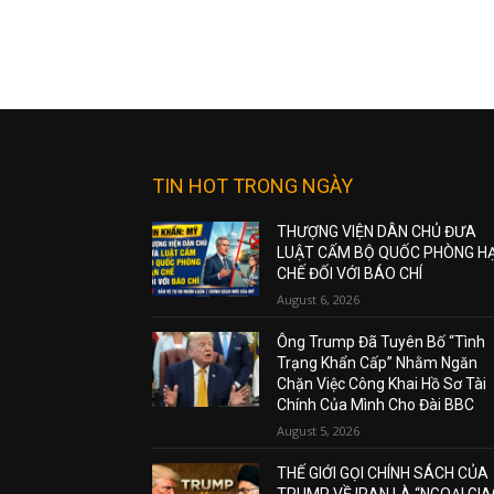
TIN HOT TRONG NGÀY
THƯỢNG VIỆN DÂN CHỦ ĐƯA
LUẬT CẤM BỘ QUỐC PHÒNG H
CHẾ ĐỐI VỚI BÁO CHÍ
August 6, 2026
Ông Trump Đã Tuyên Bố “Tình
Trạng Khẩn Cấp” Nhằm Ngăn
Chặn Việc Công Khai Hồ Sơ Tài
Chính Của Mình Cho Đài BBC
August 5, 2026
THẾ GIỚI GỌI CHÍNH SÁCH CỦA