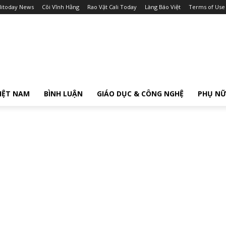
litoday News
Cõi Vĩnh Hằng
Rao Vặt Cali Today
Làng Báo Việt
Terms of Use
IỆT NAM
BÌNH LUẬN
GIÁO DỤC & CÔNG NGHỆ
PHỤ N