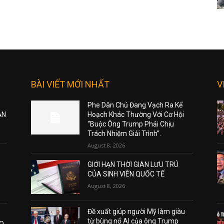
BÀI VIẾT MỚI NHẤT
V
Phe Dân Chủ Đang Vạch Ra Kế
ẠN
Hoạch Khác Thường Với Cơ Hội
“Buộc Ông Trump Phải Chịu
Trách Nhiệm Giải Trình”.
August 8, 2026
GIỚI HẠN THỜI GIAN LƯU TRÚ
CỦA SINH VIÊN QUỐC TẾ
August 8, 2026
Đề xuất giúp người Mỹ làm giàu
từ bùng nổ AI của ông Trump