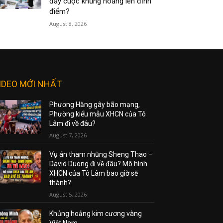
đẩy cuộc khủng hoảng lên đỉnh
điểm?
August 8, 2026
IDEO MỚI NHẤT
Phương Hằng gây bão mạng,
Phường kiểu mẫu XHCN của Tô
Lâm đi về đâu?
August 7, 2026
Vụ án tham nhũng Sheng Thao –
David Duong đi về đâu? Mô hình
XHCN của Tô Lâm bao giờ sẽ
thành?
August 5, 2026
Khủng hoảng kim cương vàng