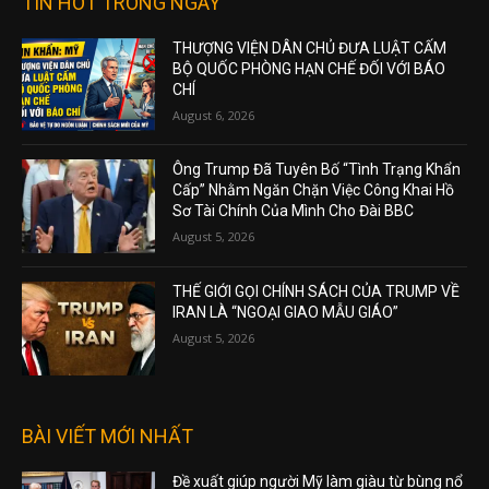
TIN HOT TRONG NGÀY
THƯỢNG VIỆN DÂN CHỦ ĐƯA LUẬT CẤM
BỘ QUỐC PHÒNG HẠN CHẾ ĐỐI VỚI BÁO
CHÍ
August 6, 2026
Ông Trump Đã Tuyên Bố “Tình Trạng Khẩn
Cấp” Nhằm Ngăn Chặn Việc Công Khai Hồ
Sơ Tài Chính Của Mình Cho Đài BBC
August 5, 2026
THẾ GIỚI GỌI CHÍNH SÁCH CỦA TRUMP VỀ
IRAN LÀ “NGOẠI GIAO MẪU GIÁO”
August 5, 2026
BÀI VIẾT MỚI NHẤT
Đề xuất giúp người Mỹ làm giàu từ bùng nổ