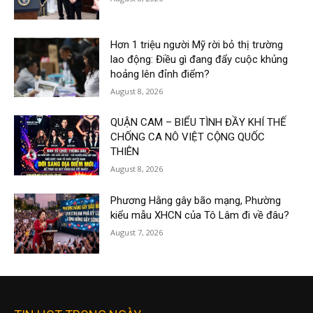
Hơn 1 triệu người Mỹ rời bỏ thị trường
lao động: Điều gì đang đẩy cuộc khủng
hoảng lên đỉnh điểm?
August 8, 2026
QUẬN CAM – BIỂU TÌNH ĐẦY KHÍ THẾ
CHỐNG CA NÔ VIỆT CỘNG QUỐC
THIÊN
August 8, 2026
Phương Hằng gây bão mạng, Phường
kiểu mẫu XHCN của Tô Lâm đi về đâu?
August 7, 2026