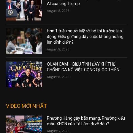
AI của ông Trump
August 8, 2026
Hơn 1 triệu người Mỹ rời bỏ thị trường lao
động: Điều gì đang đẩy cuộc khủng hoảng
lên đỉnh điểm?
August 8, 2026
QUẬN CAM – BIỂU TÌNH ĐẦY KHÍ THẾ
CHỐNG CA NÔ VIỆT CỘNG QUỐC THIÊN
August 8, 2026
VIDEO MỚI NHẤT
Phương Hằng gây bão mạng, Phường kiểu
mẫu XHCN của Tô Lâm đi về đâu?
August 7, 2026