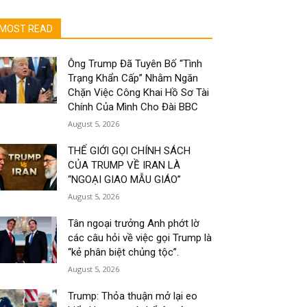
MOST READ
Ông Trump Đã Tuyên Bố “Tình
Trạng Khẩn Cấp” Nhằm Ngăn
Chặn Việc Công Khai Hồ Sơ Tài
Chính Của Mình Cho Đài BBC
August 5, 2026
THẾ GIỚI GỌI CHÍNH SÁCH
CỦA TRUMP VỀ IRAN LÀ
“NGOẠI GIAO MẪU GIÁO”
August 5, 2026
Tân ngoại trưởng Anh phớt lờ
các câu hỏi về việc gọi Trump là
“kẻ phân biệt chủng tộc”.
August 5, 2026
Trump: Thỏa thuận mở lại eo