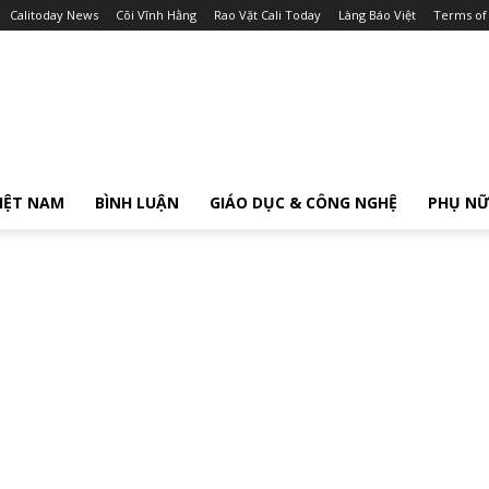
Calitoday News
Cõi Vĩnh Hằng
Rao Vặt Cali Today
Làng Báo Việt
Terms of
IỆT NAM
BÌNH LUẬN
GIÁO DỤC & CÔNG NGHỆ
PHỤ N