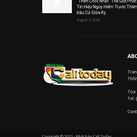
“Then Chốt Nhất” Thế Giới Phát
Tín Hiệu Nguy Hiểm Trước Thề
bầu Cử Giữa Kỳ
August 5, 2026
AB
Tra
Thôn
Tòa 
Tel:
Cont
Copyright © 2022 - Nhật báo Cali Today