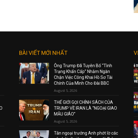
BÀI VIẾT MỚI NHẤT
V
Ông Trump Đã Tuyên Bố “Tình
Trạng Khẩn Cấp” Nhằm Ngăn
Chặn Việc Công Khai Hồ Sơ Tài
Chính Của Mình Cho Đài BBC
August 5, 2026
THẾ GIỚI GỌI CHÍNH SÁCH CỦA
AO
TRUMP VỀ IRAN LÀ “NGOẠI GIAO
MẪU GIÁO”
August 5, 2026
Tân ngoại trưởng Anh phớt lờ các