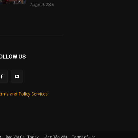
August 3, 2026
OLLOW US
rms and Policy Services
g
Rao Vặt Cali Today
Làng Báo Việt
Terms of Use