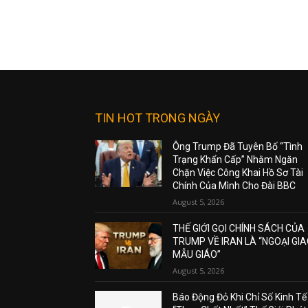
TIN HOT TRONG NGÀY
Ông Trump Đã Tuyên Bố “Tình
Trạng Khẩn Cấp” Nhằm Ngăn
Chặn Việc Công Khai Hồ Sơ Tài
Chính Của Mình Cho Đài BBC
August 5, 2026
THẾ GIỚI GỌI CHÍNH SÁCH CỦA
TRUMP VỀ IRAN LÀ “NGOẠI GI
MẪU GIÁO”
August 5, 2026
Báo Động Đỏ Khi Chỉ Số Kinh Tế