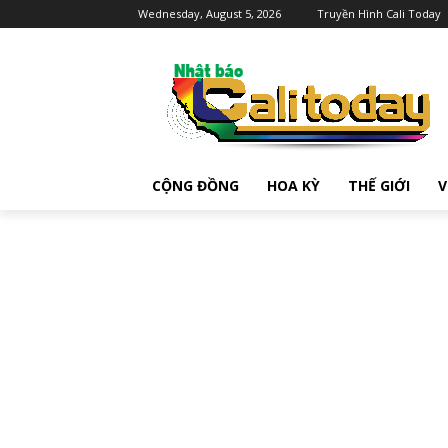
Wednesday, August 5, 2026
Truyền Hình Cali Today
CỘNG ĐỒNG
HOA KỲ
THẾ GIỚI
V