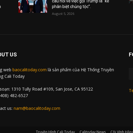
câu hỏi về việc gọi Trump là “kẻ
m
phân biệt chủng tộc”.
August 5, 2026
OUT US
F
ng web
baocalitoday.com
là sản phẩm của Hệ Thống Truyền
g Cali Today
soạn: 1310 Tully Road #109, San Jose, CA 95122
Te
 (408) 482-6527
act us:
nam@baocalitoday.com
Truyền Hình Cali Today
Calitoday News
Cõi Vĩnh Hằn