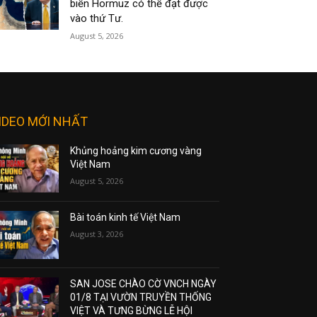
biển Hormuz có thể đạt được
vào thứ Tư.
August 5, 2026
IDEO MỚI NHẤT
Khủng hoảng kim cương vàng
Việt Nam
August 5, 2026
Bài toán kinh tế Việt Nam
August 3, 2026
SAN JOSE CHÀO CỜ VNCH NGÀY
01/8 TẠI VƯỜN TRUYỀN THỐNG
VIỆT VÀ TƯNG BỪNG LỄ HỘI