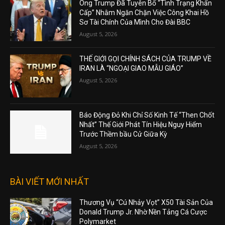
Ông Trump Đã Tuyên Bố “Tình Trạng Khẩn
Cấp” Nhằm Ngăn Chặn Việc Công Khai Hồ
Sơ Tài Chính Của Mình Cho Đài BBC
August 5, 2026
THẾ GIỚI GỌI CHÍNH SÁCH CỦA TRUMP VỀ
IRAN LÀ “NGOẠI GIAO MẪU GIÁO”
August 5, 2026
Báo Động Đỏ Khi Chỉ Số Kinh Tế “Then Chốt
Nhất” Thế Giới Phát Tín Hiệu Nguy Hiểm
Trước Thềm bầu Cử Giữa Kỳ
August 5, 2026
BÀI VIẾT MỚI NHẤT
Thương Vụ “Cú Nhảy Vọt” X50 Tài Sản Của
Donald Trump Jr. Nhờ Nền Tảng Cá Cược
Polymarket