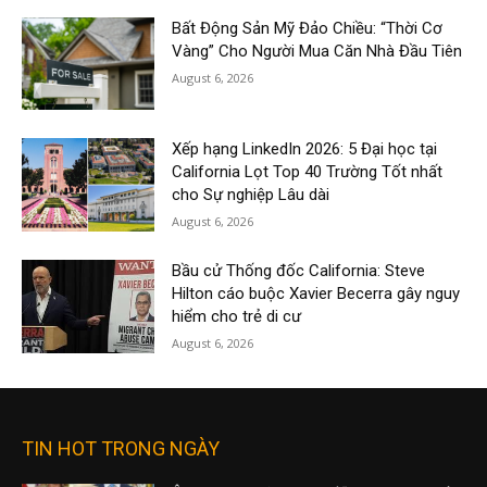
Bất Động Sản Mỹ Đảo Chiều: “Thời Cơ
Vàng” Cho Người Mua Căn Nhà Đầu Tiên
August 6, 2026
Xếp hạng LinkedIn 2026: 5 Đại học tại
California Lọt Top 40 Trường Tốt nhất
cho Sự nghiệp Lâu dài
August 6, 2026
Bầu cử Thống đốc California: Steve
Hilton cáo buộc Xavier Becerra gây nguy
hiểm cho trẻ di cư
August 6, 2026
TIN HOT TRONG NGÀY