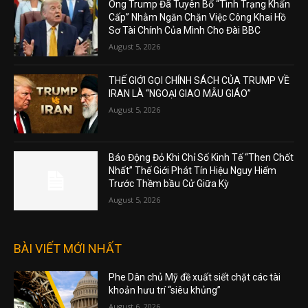
Ông Trump Đã Tuyên Bố “Tình Trạng Khẩn
Cấp” Nhằm Ngăn Chặn Việc Công Khai Hồ
Sơ Tài Chính Của Mình Cho Đài BBC
August 5, 2026
THẾ GIỚI GỌI CHÍNH SÁCH CỦA TRUMP VỀ
IRAN LÀ “NGOẠI GIAO MẪU GIÁO”
August 5, 2026
Báo Động Đỏ Khi Chỉ Số Kinh Tế “Then Chốt
Nhất” Thế Giới Phát Tín Hiệu Nguy Hiểm
Trước Thềm bầu Cử Giữa Kỳ
August 5, 2026
BÀI VIẾT MỚI NHẤT
Phe Dân chủ Mỹ đề xuất siết chặt các tài
khoản hưu trí “siêu khủng”
August 6, 2026