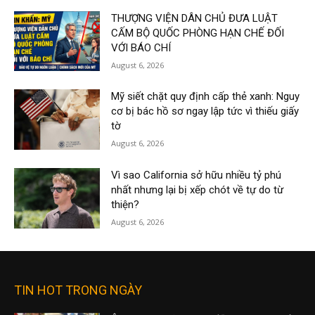
THƯỢNG VIỆN DÂN CHỦ ĐƯA LUẬT
CẤM BỘ QUỐC PHÒNG HẠN CHẾ ĐỐI
VỚI BÁO CHÍ
August 6, 2026
Mỹ siết chặt quy định cấp thẻ xanh: Nguy
cơ bị bác hồ sơ ngay lập tức vì thiếu giấy
tờ
August 6, 2026
Vì sao California sở hữu nhiều tỷ phú
nhất nhưng lại bị xếp chót về tự do từ
thiện?
August 6, 2026
TIN HOT TRONG NGÀY