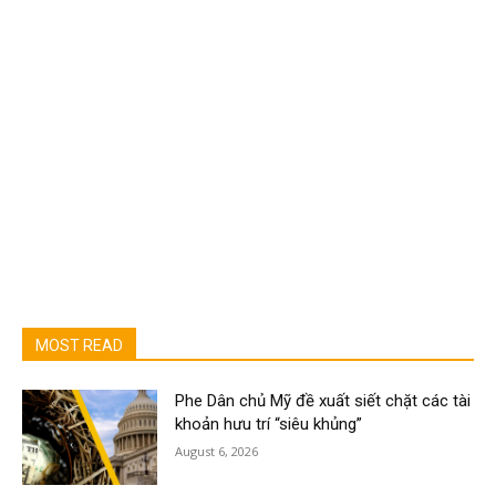
MOST READ
Phe Dân chủ Mỹ đề xuất siết chặt các tài
khoản hưu trí “siêu khủng”
August 6, 2026