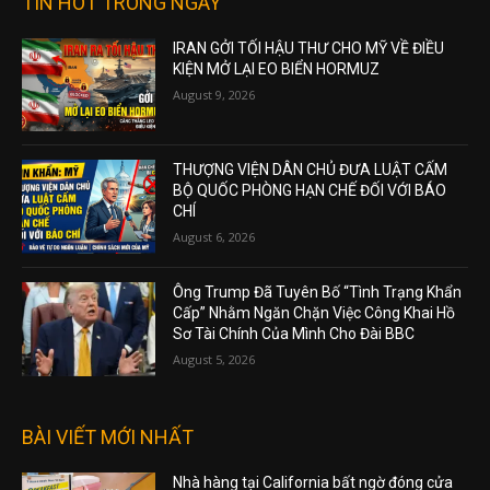
TIN HOT TRONG NGÀY
IRAN GỞI TỐI HẬU THƯ CHO MỸ VỀ ĐIỀU
KIỆN MỞ LẠI EO BIỂN HORMUZ
August 9, 2026
THƯỢNG VIỆN DÂN CHỦ ĐƯA LUẬT CẤM
BỘ QUỐC PHÒNG HẠN CHẾ ĐỐI VỚI BÁO
CHÍ
August 6, 2026
Ông Trump Đã Tuyên Bố “Tình Trạng Khẩn
Cấp” Nhằm Ngăn Chặn Việc Công Khai Hồ
Sơ Tài Chính Của Mình Cho Đài BBC
August 5, 2026
BÀI VIẾT MỚI NHẤT
Nhà hàng tại California bất ngờ đóng cửa