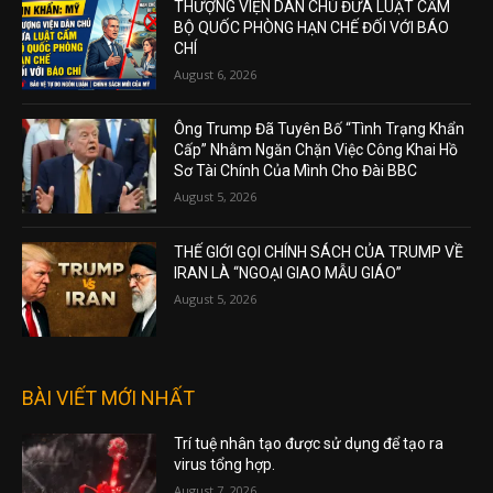
THƯỢNG VIỆN DÂN CHỦ ĐƯA LUẬT CẤM
BỘ QUỐC PHÒNG HẠN CHẾ ĐỐI VỚI BÁO
CHÍ
August 6, 2026
Ông Trump Đã Tuyên Bố “Tình Trạng Khẩn
Cấp” Nhằm Ngăn Chặn Việc Công Khai Hồ
Sơ Tài Chính Của Mình Cho Đài BBC
August 5, 2026
THẾ GIỚI GỌI CHÍNH SÁCH CỦA TRUMP VỀ
IRAN LÀ “NGOẠI GIAO MẪU GIÁO”
August 5, 2026
BÀI VIẾT MỚI NHẤT
Trí tuệ nhân tạo được sử dụng để tạo ra
virus tổng hợp.
August 7, 2026