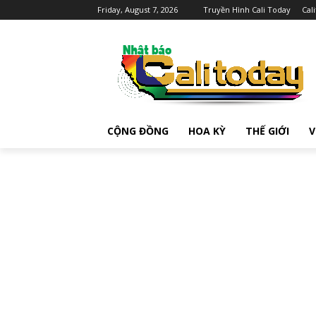
Friday, August 7, 2026
Truyền Hình Cali Today
Cal
CỘNG ĐỒNG
HOA KỲ
THẾ GIỚI
V