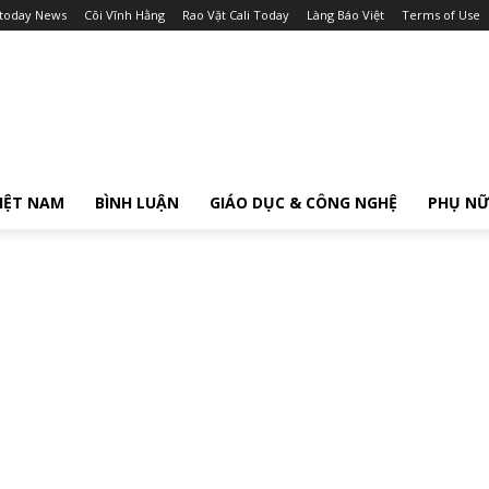
itoday News
Cõi Vĩnh Hằng
Rao Vặt Cali Today
Làng Báo Việt
Terms of Use
IỆT NAM
BÌNH LUẬN
GIÁO DỤC & CÔNG NGHỆ
PHỤ N