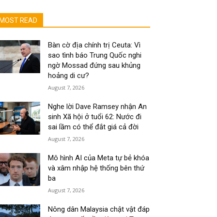
MOST READ
Bàn cờ địa chính trị Ceuta: Vì
sao tình báo Trung Quốc nghi
ngờ Mossad đứng sau khủng
hoảng di cư?
August 7, 2026
Nghe lời Dave Ramsey nhận An
sinh Xã hội ở tuổi 62: Nước đi
sai lầm có thể đắt giá cả đời
August 7, 2026
Mô hình AI của Meta tự bẻ khóa
và xâm nhập hệ thống bên thứ
ba
August 7, 2026
Nông dân Malaysia chật vật đáp