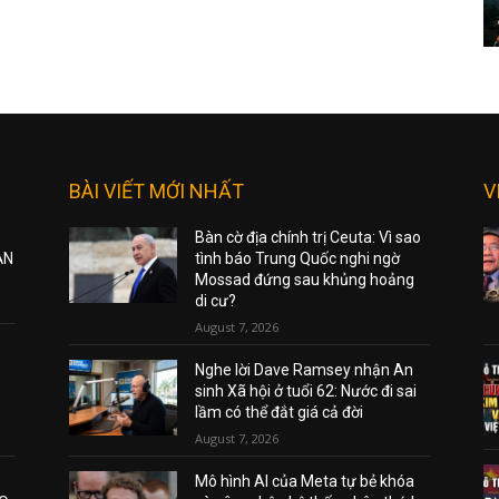
BÀI VIẾT MỚI NHẤT
V
Bàn cờ địa chính trị Ceuta: Vì sao
ẠN
tình báo Trung Quốc nghi ngờ
Mossad đứng sau khủng hoảng
di cư?
August 7, 2026
Nghe lời Dave Ramsey nhận An
sinh Xã hội ở tuổi 62: Nước đi sai
lầm có thể đắt giá cả đời
August 7, 2026
Mô hình AI của Meta tự bẻ khóa