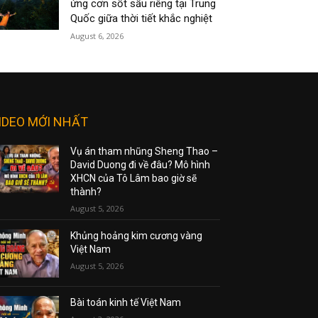
ứng cơn sốt sầu riêng tại Trung
Quốc giữa thời tiết khắc nghiệt
August 6, 2026
IDEO MỚI NHẤT
Vụ án tham nhũng Sheng Thao –
David Duong đi về đâu? Mô hình
XHCN của Tô Lâm bao giờ sẽ
thành?
August 5, 2026
Khủng hoảng kim cương vàng
Việt Nam
August 5, 2026
Bài toán kinh tế Việt Nam