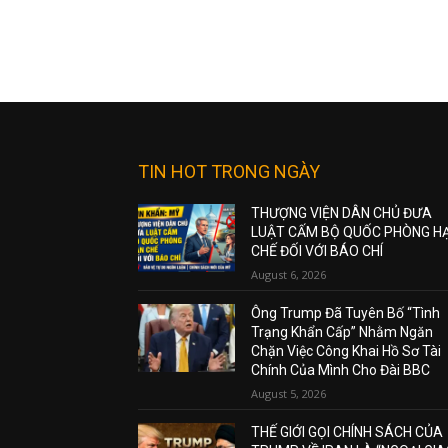
TIN HOT TRONG NGÀY
THƯỢNG VIỆN DÂN CHỦ ĐƯA
LUẬT CẤM BỘ QUỐC PHÒNG H
CHẾ ĐỐI VỚI BÁO CHÍ
August 6, 2026
Ông Trump Đã Tuyên Bố “Tình
Trạng Khẩn Cấp” Nhằm Ngăn
Chặn Việc Công Khai Hồ Sơ Tài
Chính Của Mình Cho Đài BBC
August 5, 2026
THẾ GIỚI GỌI CHÍNH SÁCH CỦA