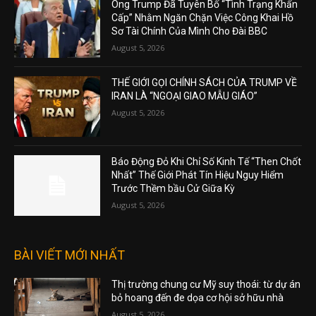
Ông Trump Đã Tuyên Bố “Tình Trạng Khẩn
Cấp” Nhằm Ngăn Chặn Việc Công Khai Hồ
Sơ Tài Chính Của Mình Cho Đài BBC
August 5, 2026
THẾ GIỚI GỌI CHÍNH SÁCH CỦA TRUMP VỀ
IRAN LÀ “NGOẠI GIAO MẪU GIÁO”
August 5, 2026
Báo Động Đỏ Khi Chỉ Số Kinh Tế “Then Chốt
Nhất” Thế Giới Phát Tín Hiệu Nguy Hiểm
Trước Thềm bầu Cử Giữa Kỳ
August 5, 2026
BÀI VIẾT MỚI NHẤT
Thị trường chung cư Mỹ suy thoái: từ dự án
bỏ hoang đến đe dọa cơ hội sở hữu nhà
August 5, 2026