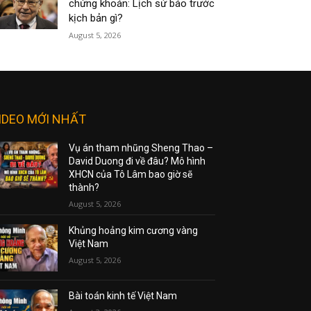
chứng khoán: Lịch sử báo trước
kịch bản gì?
August 5, 2026
IDEO MỚI NHẤT
Vụ án tham nhũng Sheng Thao –
David Duong đi về đâu? Mô hình
XHCN của Tô Lâm bao giờ sẽ
thành?
August 5, 2026
Khủng hoảng kim cương vàng
Việt Nam
August 5, 2026
Bài toán kinh tế Việt Nam