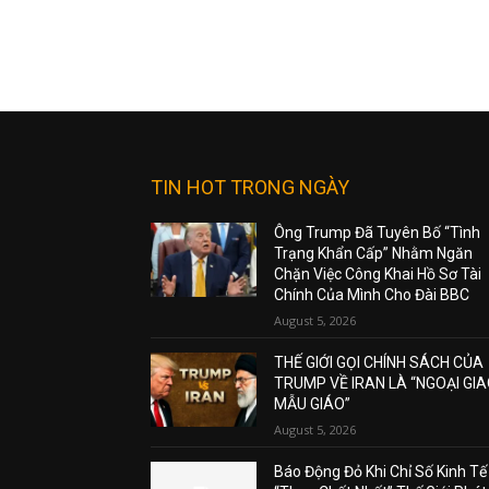
TIN HOT TRONG NGÀY
Ông Trump Đã Tuyên Bố “Tình
Trạng Khẩn Cấp” Nhằm Ngăn
Chặn Việc Công Khai Hồ Sơ Tài
Chính Của Mình Cho Đài BBC
August 5, 2026
THẾ GIỚI GỌI CHÍNH SÁCH CỦA
TRUMP VỀ IRAN LÀ “NGOẠI GI
MẪU GIÁO”
August 5, 2026
Báo Động Đỏ Khi Chỉ Số Kinh Tế