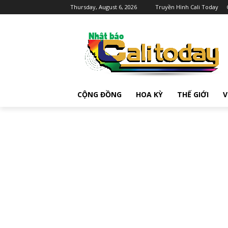
Thursday, August 6, 2026
Truyền Hình Cali Today
CỘNG ĐỒNG
HOA KỲ
THẾ GIỚI
V