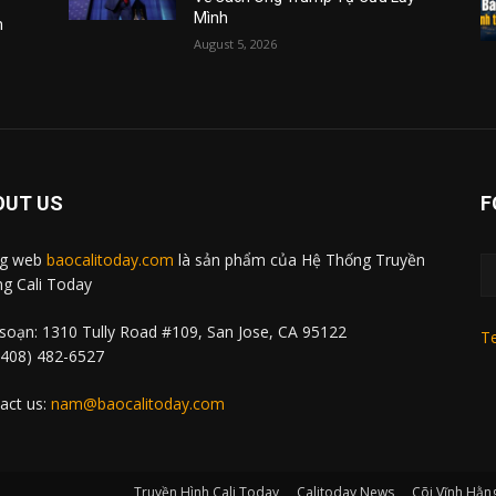
Mình
m
August 5, 2026
OUT US
F
ng web
baocalitoday.com
là sản phẩm của Hệ Thống Truyền
g Cali Today
soạn: 1310 Tully Road #109, San Jose, CA 95122
Te
 (408) 482-6527
act us:
nam@baocalitoday.com
Truyền Hình Cali Today
Calitoday News
Cõi Vĩnh Hằn