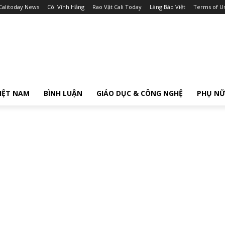
Calitoday News
Cõi Vĩnh Hằng
Rao Vặt Cali Today
Làng Báo Việt
Terms of U
IỆT NAM
BÌNH LUẬN
GIÁO DỤC & CÔNG NGHỆ
PHỤ N