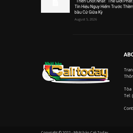
“Then Chốt Nhất” Thế Giới Phát
Tín Hiệu Nguy Hiểm Trước Thề
bầu Cử Giữa Kỳ
August 5, 2026
AB
Tra
Thôn
Tòa 
Tel:
Cont
Copyright © 2022 - Nhật báo Cali Today