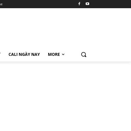
se
Ữ
CALI NGÀY NAY
MORE