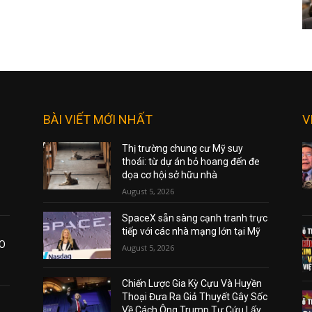
BÀI VIẾT MỚI NHẤT
V
Thị trường chung cư Mỹ suy
thoái: từ dự án bỏ hoang đến đe
dọa cơ hội sở hữu nhà
August 5, 2026
SpaceX sẵn sàng cạnh tranh trực
tiếp với các nhà mạng lớn tại Mỹ
AO
August 5, 2026
Chiến Lược Gia Kỳ Cựu Và Huyền
Thoại Đưa Ra Giả Thuyết Gây Sốc
Về Cách Ông Trump Tự Cứu Lấy