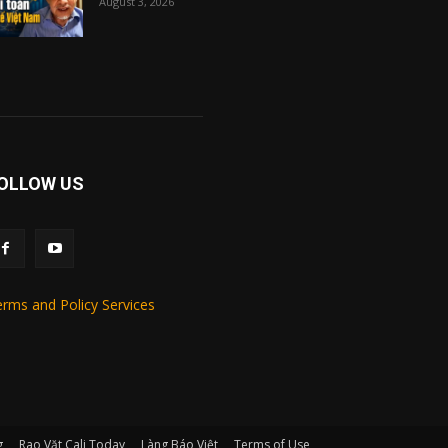
August 3, 2026
OLLOW US
rms and Policy Services
g
Rao Vặt Cali Today
Làng Báo Việt
Terms of Use