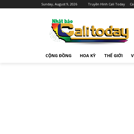
Sunday, August 9, 2026
Truyền Hình Cali Today
Ca
CỘNG ĐỒNG
HOA KỲ
THẾ GIỚI
V