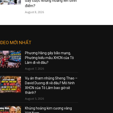
đẩy cuộc khủng hoảng lên đỉnh
điểm?
August 8, 2026
IDEO MỚI NHẤT
Phương Hằng gây bão mạng,
Phường kiểu mẫu XHCN của Tô
Lâm đi về đâu?
August 7, 2026
Vụ án tham nhũng Sheng Thao –
David Duong đi về đâu? Mô hình
XHCN của Tô Lâm bao giờ sẽ
thành?
August 5, 2026
Khủng hoảng kim cương vàng