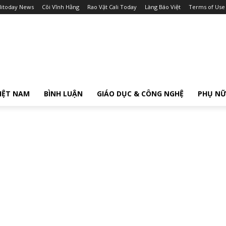
litoday News
Cõi Vĩnh Hằng
Rao Vặt Cali Today
Làng Báo Việt
Terms of Use
IỆT NAM
BÌNH LUẬN
GIÁO DỤC & CÔNG NGHỆ
PHỤ N