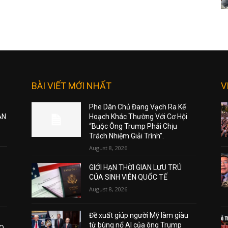
BÀI VIẾT MỚI NHẤT
V
Phe Dân Chủ Đang Vạch Ra Kế
ẠN
Hoạch Khác Thường Với Cơ Hội
“Buộc Ông Trump Phải Chịu
Trách Nhiệm Giải Trình”.
August 8, 2026
GIỚI HẠN THỜI GIAN LƯU TRÚ
CỦA SINH VIÊN QUỐC TẾ
August 8, 2026
Đề xuất giúp người Mỹ làm giàu
từ bùng nổ AI của ông Trump