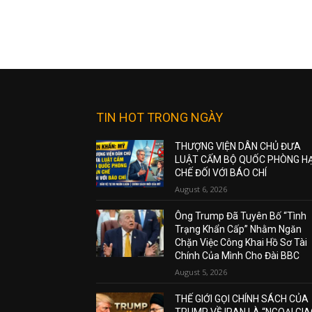
TIN HOT TRONG NGÀY
THƯỢNG VIỆN DÂN CHỦ ĐƯA
LUẬT CẤM BỘ QUỐC PHÒNG H
CHẾ ĐỐI VỚI BÁO CHÍ
August 6, 2026
Ông Trump Đã Tuyên Bố “Tình
Trạng Khẩn Cấp” Nhằm Ngăn
Chặn Việc Công Khai Hồ Sơ Tài
Chính Của Mình Cho Đài BBC
August 5, 2026
THẾ GIỚI GỌI CHÍNH SÁCH CỦA