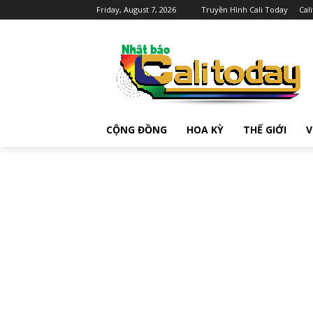
Friday, August 7, 2026
Truyền Hình Cali Today
Cal
CỘNG ĐỒNG
HOA KỲ
THẾ GIỚI
V