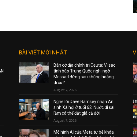
BÀI VIẾT MỚI NHẤT
V
Bàn cờ địa chính trị Ceuta: Vì sao
ẠN
tình báo Trung Quốc nghi ngờ
Mossad đứng sau khủng hoảng
di cư?
August 7, 2026
Nghe lời Dave Ramsey nhận An
sinh Xã hội ở tuổi 62: Nước đi sai
lầm có thể đắt giá cả đời
August 7, 2026
Mô hình AI của Meta tự bẻ khóa