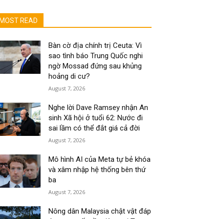
MOST READ
Bàn cờ địa chính trị Ceuta: Vì
sao tình báo Trung Quốc nghi
ngờ Mossad đứng sau khủng
hoảng di cư?
August 7, 2026
Nghe lời Dave Ramsey nhận An
sinh Xã hội ở tuổi 62: Nước đi
sai lầm có thể đắt giá cả đời
August 7, 2026
Mô hình AI của Meta tự bẻ khóa
và xâm nhập hệ thống bên thứ
ba
August 7, 2026
Nông dân Malaysia chật vật đáp