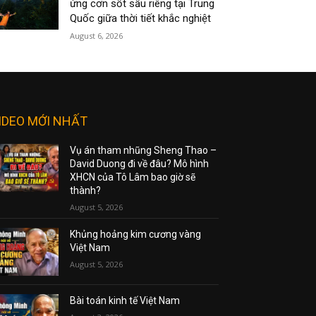
ứng cơn sốt sầu riêng tại Trung
Quốc giữa thời tiết khắc nghiệt
August 6, 2026
IDEO MỚI NHẤT
Vụ án tham nhũng Sheng Thao –
David Duong đi về đâu? Mô hình
XHCN của Tô Lâm bao giờ sẽ
thành?
August 5, 2026
Khủng hoảng kim cương vàng
Việt Nam
August 5, 2026
Bài toán kinh tế Việt Nam