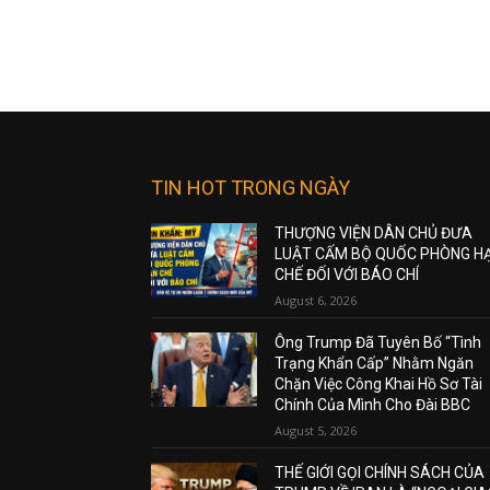
TIN HOT TRONG NGÀY
THƯỢNG VIỆN DÂN CHỦ ĐƯA
LUẬT CẤM BỘ QUỐC PHÒNG H
CHẾ ĐỐI VỚI BÁO CHÍ
August 6, 2026
Ông Trump Đã Tuyên Bố “Tình
Trạng Khẩn Cấp” Nhằm Ngăn
Chặn Việc Công Khai Hồ Sơ Tài
Chính Của Mình Cho Đài BBC
August 5, 2026
THẾ GIỚI GỌI CHÍNH SÁCH CỦA