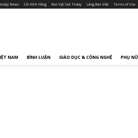
itoday News
Cõi Vĩnh Hằng
Rao Vặt Cali Today
Làng Báo Việt
Terms of Use
IỆT NAM
BÌNH LUẬN
GIÁO DỤC & CÔNG NGHỆ
PHỤ N