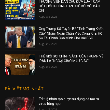
THƯỢNG VIỆN DÂN CHỦ ĐƯA LUẬT CẤM
BỘ QUỐC PHÒNG HẠN CHẾ ĐỐI VỚI BÁO
CHÍ
August 6, 2026
Ông Trump Đã Tuyên Bố “Tình Trạng Khẩn
Cấp” Nhằm Ngăn Chặn Việc Công Khai Hồ
Sơ Tài Chính Của Mình Cho Đài BBC
August 5, 2026
THẾ GIỚI GỌI CHÍNH SÁCH CỦA TRUMP VỀ
IRAN LÀ “NGOẠI GIAO MẪU GIÁO”
August 5, 2026
BÀI VIẾT MỚI NHẤT
Trí tuệ nhân tạo được sử dụng để tạo ra
virus tổng hợp.
August 7, 2026