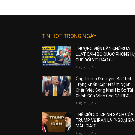
TIN HOT TRONG NGÀY
THƯỢNG VIỆN DÂN CHỦ ĐƯA
LUẬT CẤM BỘ QUỐC PHÒNG H
CHẾ ĐỐI VỚI BÁO CHÍ
August 6, 2026
Ông Trump Đã Tuyên Bố “Tình
Trạng Khẩn Cấp” Nhằm Ngăn
Chặn Việc Công Khai Hồ Sơ Tài
Chính Của Mình Cho Đài BBC
August 5, 2026
THẾ GIỚI GỌI CHÍNH SÁCH CỦA
TRUMP VỀ IRAN LÀ “NGOẠI GI
MẪU GIÁO”
August 5, 2026