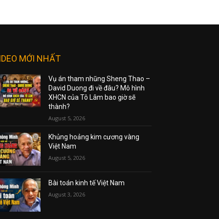
IDEO MỚI NHẤT
Vụ án tham nhũng Sheng Thao –
David Duong đi về đâu? Mô hình
XHCN của Tô Lâm bao giờ sẽ
thành?
August 5, 2026
Khủng hoảng kim cương vàng
Việt Nam
August 5, 2026
Bài toán kinh tế Việt Nam
August 3, 2026