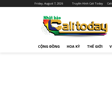
Friday, August 7, 2026
Truyền Hình Cali Today
Cal
CỘNG ĐỒNG
HOA KỲ
THẾ GIỚI
V