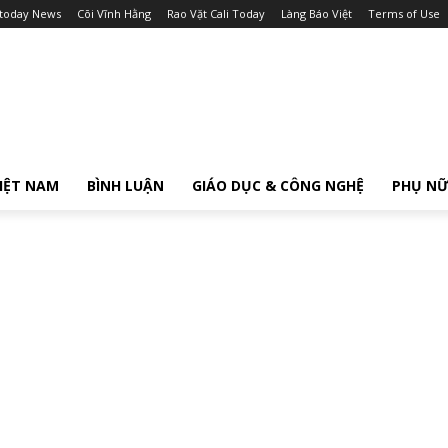
itoday News
Cõi Vĩnh Hằng
Rao Vặt Cali Today
Làng Báo Việt
Terms of Use
IỆT NAM
BÌNH LUẬN
GIÁO DỤC & CÔNG NGHỆ
PHỤ N