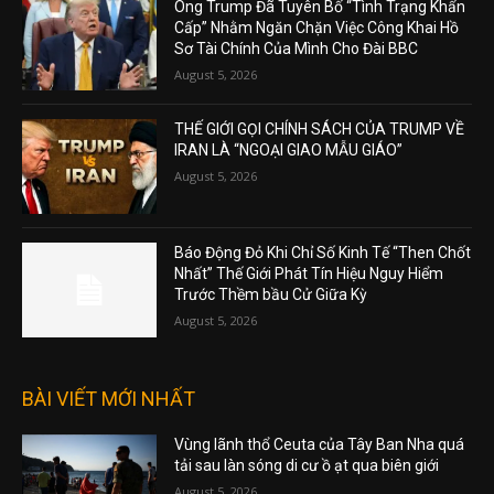
Ông Trump Đã Tuyên Bố “Tình Trạng Khẩn
Cấp” Nhằm Ngăn Chặn Việc Công Khai Hồ
Sơ Tài Chính Của Mình Cho Đài BBC
August 5, 2026
THẾ GIỚI GỌI CHÍNH SÁCH CỦA TRUMP VỀ
IRAN LÀ “NGOẠI GIAO MẪU GIÁO”
August 5, 2026
Báo Động Đỏ Khi Chỉ Số Kinh Tế “Then Chốt
Nhất” Thế Giới Phát Tín Hiệu Nguy Hiểm
Trước Thềm bầu Cử Giữa Kỳ
August 5, 2026
BÀI VIẾT MỚI NHẤT
Vùng lãnh thổ Ceuta của Tây Ban Nha quá
tải sau làn sóng di cư ồ ạt qua biên giới
August 5, 2026