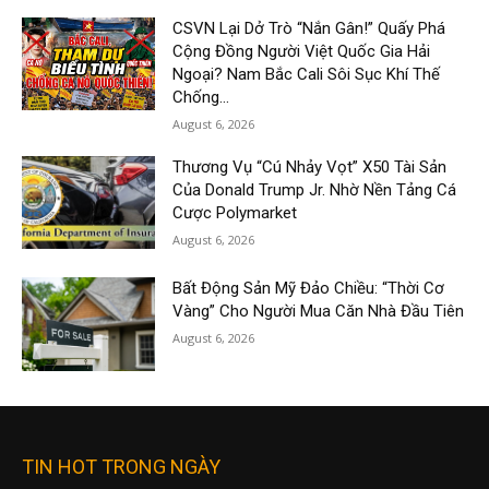
CSVN Lại Dở Trò “Nắn Gân!” Quấy Phá
Cộng Đồng Người Việt Quốc Gia Hải
Ngoại? Nam Bắc Cali Sôi Sục Khí Thế
Chống...
August 6, 2026
Thương Vụ “Cú Nhảy Vọt” X50 Tài Sản
Của Donald Trump Jr. Nhờ Nền Tảng Cá
Cược Polymarket
August 6, 2026
Bất Động Sản Mỹ Đảo Chiều: “Thời Cơ
Vàng” Cho Người Mua Căn Nhà Đầu Tiên
August 6, 2026
TIN HOT TRONG NGÀY