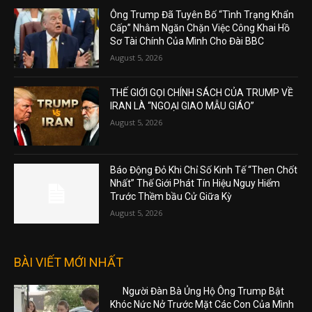
Ông Trump Đã Tuyên Bố “Tình Trạng Khẩn
Cấp” Nhằm Ngăn Chặn Việc Công Khai Hồ
Sơ Tài Chính Của Mình Cho Đài BBC
August 5, 2026
THẾ GIỚI GỌI CHÍNH SÁCH CỦA TRUMP VỀ
IRAN LÀ “NGOẠI GIAO MẪU GIÁO”
August 5, 2026
Báo Động Đỏ Khi Chỉ Số Kinh Tế “Then Chốt
Nhất” Thế Giới Phát Tín Hiệu Nguy Hiểm
Trước Thềm bầu Cử Giữa Kỳ
August 5, 2026
BÀI VIẾT MỚI NHẤT
Người Đàn Bà Ủng Hộ Ông Trump Bật
Khóc Nức Nở Trước Mặt Các Con Của Mình