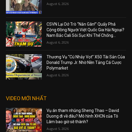
August 6, 2026
CSVN Lại Dở Trò “Nắn Gân!” Quấy Phá
Cộng Đồng Người Việt Quốc Gia Hải Ngoại?
Nam Bắc Cali Sôi Sục Khí Thế Chống...
August 6, 2026
Thương Vụ “Cú Nhảy Vọt” X50 Tài Sản Của
Donald Trump Jr. Nhờ Nền Tảng Cá Cược
Polymarket
August 6, 2026
VIDEO MỚI NHẤT
Vụ án tham nhũng Sheng Thao – David
Duong đi về đâu? Mô hình XHCN của Tô
Lâm bao giờ sẽ thành?
August 5, 2026