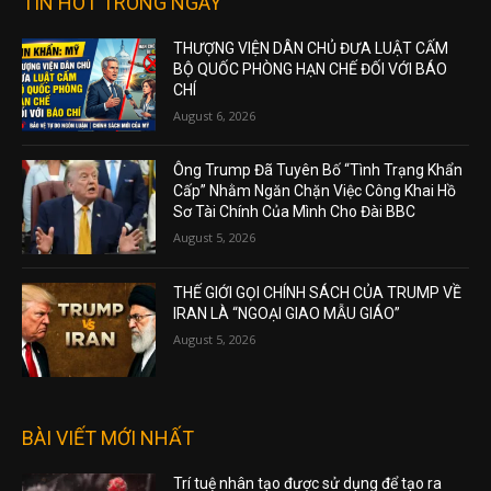
TIN HOT TRONG NGÀY
THƯỢNG VIỆN DÂN CHỦ ĐƯA LUẬT CẤM
BỘ QUỐC PHÒNG HẠN CHẾ ĐỐI VỚI BÁO
CHÍ
August 6, 2026
Ông Trump Đã Tuyên Bố “Tình Trạng Khẩn
Cấp” Nhằm Ngăn Chặn Việc Công Khai Hồ
Sơ Tài Chính Của Mình Cho Đài BBC
August 5, 2026
THẾ GIỚI GỌI CHÍNH SÁCH CỦA TRUMP VỀ
IRAN LÀ “NGOẠI GIAO MẪU GIÁO”
August 5, 2026
BÀI VIẾT MỚI NHẤT
Trí tuệ nhân tạo được sử dụng để tạo ra