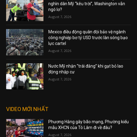
nghìn dân Mỹ “kêu trời”, Washington vẫn
ngó lơ?
August 7, 2026
Mexico điều động quân đội bảo vệ ngành
công nghiệp bơ tỷ USD trước làn sóng bạo
lực cartel
August 7, 2026
Nước Mỹ nhận “trái đắng” khi gạt bỏ lao
động nhập cư
August 7, 2026
VIDEO MỚI NHẤT
Phương Hằng gây bão mạng, Phường kiểu
mẫu XHCN của Tô Lâm đi về đâu?
August 7, 2026