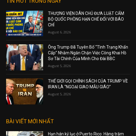
TIN HOT TRONG NGÀY
THƯỢNG VIỆN DÂN CHỦ ĐƯA LUẬT CẤM
BỘ QUỐC PHÒNG HẠN CHẾ ĐỐI VỚI BÁO
CHÍ
August 6, 2026
Ông Trump Đã Tuyên Bố “Tình Trạng Khẩn
Cấp” Nhằm Ngăn Chặn Việc Công Khai Hồ
Sơ Tài Chính Của Mình Cho Đài BBC
August 5, 2026
THẾ GIỚI GỌI CHÍNH SÁCH CỦA TRUMP VỀ
IRAN LÀ “NGOẠI GIAO MẪU GIÁO”
August 5, 2026
BÀI VIẾT MỚI NHẤT
Hạn hán kỷ lục ở Puerto Rico: Hàng trăm