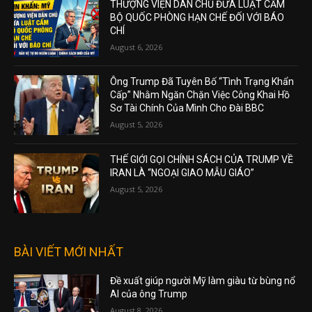
THƯỢNG VIỆN DÂN CHỦ ĐƯA LUẬT CẤM
BỘ QUỐC PHÒNG HẠN CHẾ ĐỐI VỚI BÁO
CHÍ
August 6, 2026
Ông Trump Đã Tuyên Bố “Tình Trạng Khẩn
Cấp” Nhằm Ngăn Chặn Việc Công Khai Hồ
Sơ Tài Chính Của Mình Cho Đài BBC
August 5, 2026
THẾ GIỚI GỌI CHÍNH SÁCH CỦA TRUMP VỀ
IRAN LÀ “NGOẠI GIAO MẪU GIÁO”
August 5, 2026
BÀI VIẾT MỚI NHẤT
Đề xuất giúp người Mỹ làm giàu từ bùng nổ
AI của ông Trump
August 8, 2026