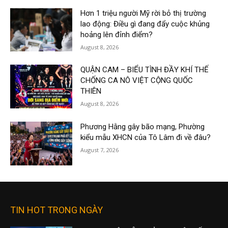
Hơn 1 triệu người Mỹ rời bỏ thị trường
lao động: Điều gì đang đẩy cuộc khủng
hoảng lên đỉnh điểm?
August 8, 2026
QUẬN CAM – BIỂU TÌNH ĐẦY KHÍ THẾ
CHỐNG CA NÔ VIỆT CỘNG QUỐC
THIÊN
August 8, 2026
Phương Hằng gây bão mạng, Phường
kiểu mẫu XHCN của Tô Lâm đi về đâu?
August 7, 2026
TIN HOT TRONG NGÀY