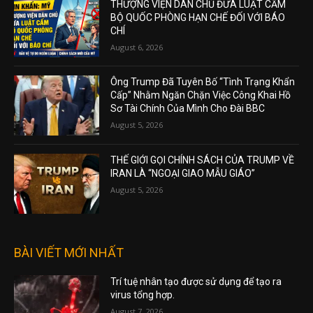
THƯỢNG VIỆN DÂN CHỦ ĐƯA LUẬT CẤM
BỘ QUỐC PHÒNG HẠN CHẾ ĐỐI VỚI BÁO
CHÍ
August 6, 2026
Ông Trump Đã Tuyên Bố “Tình Trạng Khẩn
Cấp” Nhằm Ngăn Chặn Việc Công Khai Hồ
Sơ Tài Chính Của Mình Cho Đài BBC
August 5, 2026
THẾ GIỚI GỌI CHÍNH SÁCH CỦA TRUMP VỀ
IRAN LÀ “NGOẠI GIAO MẪU GIÁO”
August 5, 2026
BÀI VIẾT MỚI NHẤT
Trí tuệ nhân tạo được sử dụng để tạo ra
virus tổng hợp.
August 7, 2026