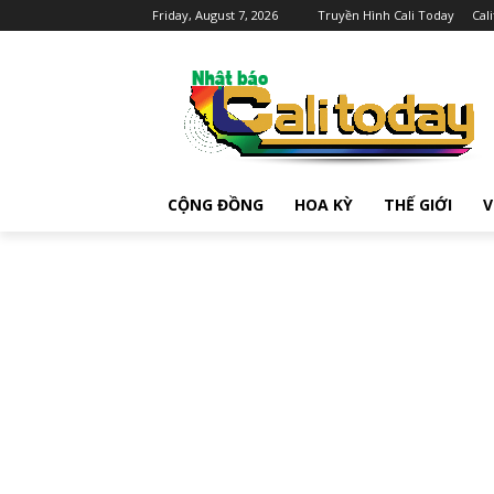
Friday, August 7, 2026
Truyền Hình Cali Today
Cal
CỘNG ĐỒNG
HOA KỲ
THẾ GIỚI
V