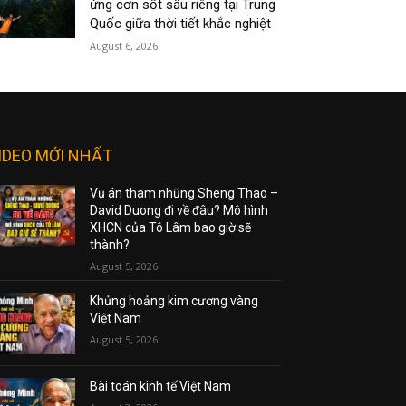
ứng cơn sốt sầu riêng tại Trung
Quốc giữa thời tiết khắc nghiệt
August 6, 2026
IDEO MỚI NHẤT
Vụ án tham nhũng Sheng Thao –
David Duong đi về đâu? Mô hình
XHCN của Tô Lâm bao giờ sẽ
thành?
August 5, 2026
Khủng hoảng kim cương vàng
Việt Nam
August 5, 2026
Bài toán kinh tế Việt Nam