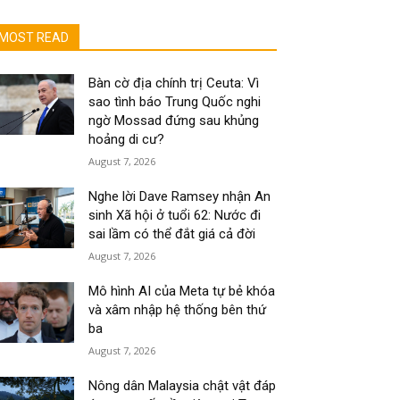
MOST READ
Bàn cờ địa chính trị Ceuta: Vì
sao tình báo Trung Quốc nghi
ngờ Mossad đứng sau khủng
hoảng di cư?
August 7, 2026
Nghe lời Dave Ramsey nhận An
sinh Xã hội ở tuổi 62: Nước đi
sai lầm có thể đắt giá cả đời
August 7, 2026
Mô hình AI của Meta tự bẻ khóa
và xâm nhập hệ thống bên thứ
ba
August 7, 2026
Nông dân Malaysia chật vật đáp