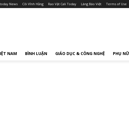
itoday News
Cõi Vĩnh Hằng
Rao Vặt Cali Today
Làng Báo Việt
Terms of Use
IỆT NAM
BÌNH LUẬN
GIÁO DỤC & CÔNG NGHỆ
PHỤ N