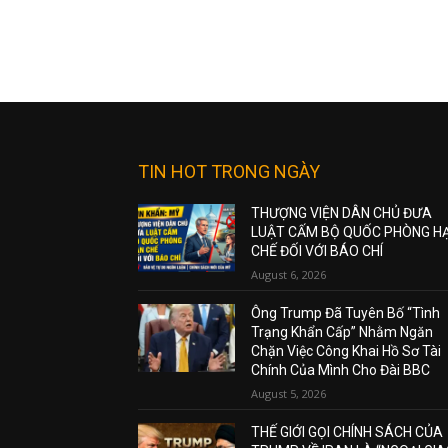
TIN HOT TRONG NGÀY
THƯỢNG VIỆN DÂN CHỦ ĐƯA
LUẬT CẤM BỘ QUỐC PHÒNG H
CHẾ ĐỐI VỚI BÁO CHÍ
August 6, 2026
Ông Trump Đã Tuyên Bố “Tình
Trạng Khẩn Cấp” Nhằm Ngăn
Chặn Việc Công Khai Hồ Sơ Tài
Chính Của Mình Cho Đài BBC
August 5, 2026
THẾ GIỚI GỌI CHÍNH SÁCH CỦA