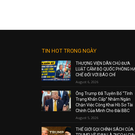
TIN HOT TRONG NGÀY
THƯỢNG VIỆN DÂN CHỦ ĐƯA
LUẬT CẤM BỘ QUỐC PHÒNG H
CHẾ ĐỐI VỚI BÁO CHÍ
August 6, 2026
Ông Trump Đã Tuyên Bố “Tình
Trạng Khẩn Cấp” Nhằm Ngăn
Chặn Việc Công Khai Hồ Sơ Tài
Chính Của Mình Cho Đài BBC
August 5, 2026
THẾ GIỚI GỌI CHÍNH SÁCH CỦA