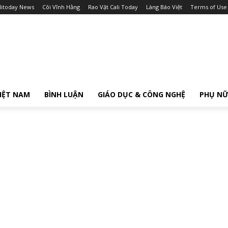
litoday News
Cõi Vĩnh Hằng
Rao Vặt Cali Today
Làng Báo Việt
Terms of Use
IỆT NAM
BÌNH LUẬN
GIÁO DỤC & CÔNG NGHỆ
PHỤ N