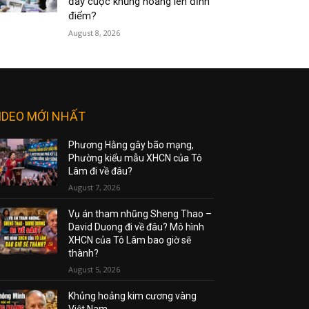
đẩy cuộc khủng hoảng lên đỉnh
điểm?
August 8, 2026
IDEO MỚI NHẤT
Phương Hằng gây bão mạng,
Phường kiểu mẫu XHCN của Tô
Lâm đi về đâu?
August 7, 2026
Vụ án tham nhũng Sheng Thao –
David Duong đi về đâu? Mô hình
XHCN của Tô Lâm bao giờ sẽ
thành?
August 5, 2026
Khủng hoảng kim cương vàng