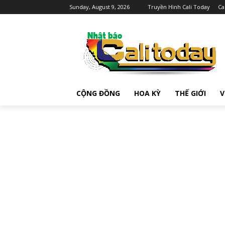
Sunday, August 9, 2026
Truyền Hình Cali Today
Ca
CỘNG ĐỒNG
HOA KỲ
THẾ GIỚI
V