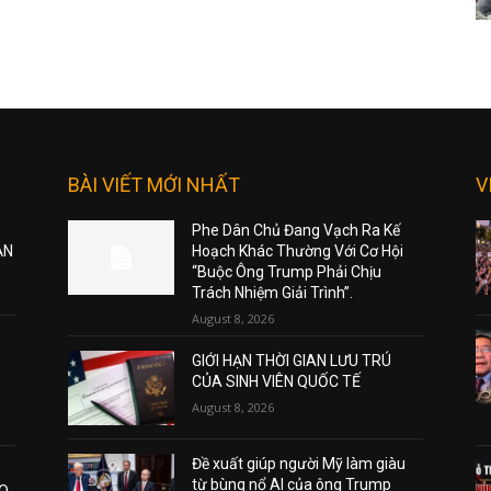
BÀI VIẾT MỚI NHẤT
V
Phe Dân Chủ Đang Vạch Ra Kế
ẠN
Hoạch Khác Thường Với Cơ Hội
“Buộc Ông Trump Phải Chịu
Trách Nhiệm Giải Trình”.
August 8, 2026
GIỚI HẠN THỜI GIAN LƯU TRÚ
CỦA SINH VIÊN QUỐC TẾ
August 8, 2026
Đề xuất giúp người Mỹ làm giàu
từ bùng nổ AI của ông Trump