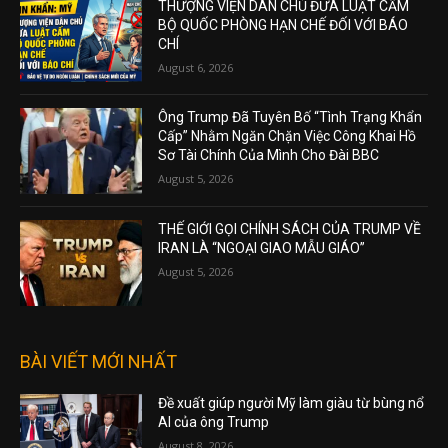
THƯỢNG VIỆN DÂN CHỦ ĐƯA LUẬT CẤM
BỘ QUỐC PHÒNG HẠN CHẾ ĐỐI VỚI BÁO
CHÍ
August 6, 2026
Ông Trump Đã Tuyên Bố “Tình Trạng Khẩn
Cấp” Nhằm Ngăn Chặn Việc Công Khai Hồ
Sơ Tài Chính Của Mình Cho Đài BBC
August 5, 2026
THẾ GIỚI GỌI CHÍNH SÁCH CỦA TRUMP VỀ
IRAN LÀ “NGOẠI GIAO MẪU GIÁO”
August 5, 2026
BÀI VIẾT MỚI NHẤT
Đề xuất giúp người Mỹ làm giàu từ bùng nổ
AI của ông Trump
August 8, 2026