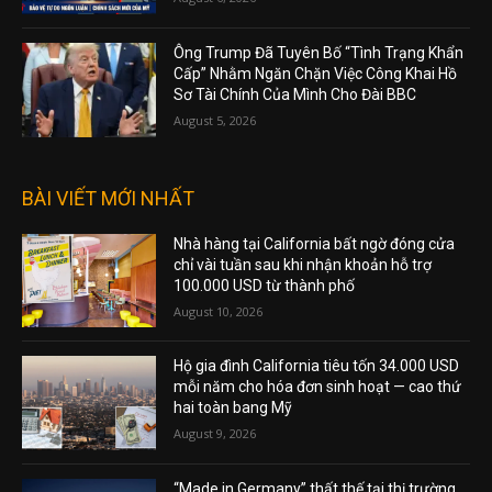
Ông Trump Đã Tuyên Bố “Tình Trạng Khẩn
Cấp” Nhằm Ngăn Chặn Việc Công Khai Hồ
Sơ Tài Chính Của Mình Cho Đài BBC
August 5, 2026
BÀI VIẾT MỚI NHẤT
Nhà hàng tại California bất ngờ đóng cửa
chỉ vài tuần sau khi nhận khoản hỗ trợ
100.000 USD từ thành phố
August 10, 2026
Hộ gia đình California tiêu tốn 34.000 USD
mỗi năm cho hóa đơn sinh hoạt — cao thứ
hai toàn bang Mỹ
August 9, 2026
“Made in Germany” thất thế tại thị trường