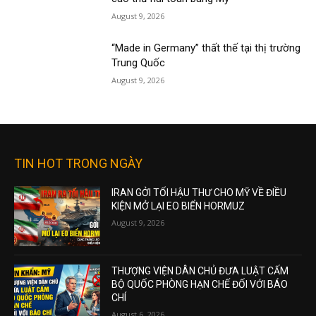
August 9, 2026
“Made in Germany” thất thế tại thị trường
Trung Quốc
August 9, 2026
TIN HOT TRONG NGÀY
IRAN GỞI TỐI HẬU THƯ CHO MỸ VỀ ĐIỀU
KIỆN MỞ LẠI EO BIỂN HORMUZ
August 9, 2026
THƯỢNG VIỆN DÂN CHỦ ĐƯA LUẬT CẤM
BỘ QUỐC PHÒNG HẠN CHẾ ĐỐI VỚI BÁO
CHÍ
August 6, 2026