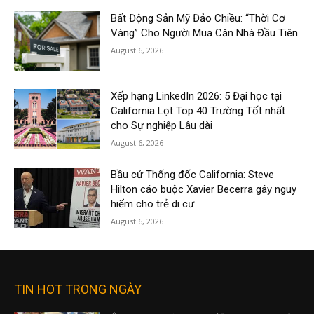
Bất Động Sản Mỹ Đảo Chiều: “Thời Cơ
Vàng” Cho Người Mua Căn Nhà Đầu Tiên
August 6, 2026
Xếp hạng LinkedIn 2026: 5 Đại học tại
California Lọt Top 40 Trường Tốt nhất
cho Sự nghiệp Lâu dài
August 6, 2026
Bầu cử Thống đốc California: Steve
Hilton cáo buộc Xavier Becerra gây nguy
hiểm cho trẻ di cư
August 6, 2026
TIN HOT TRONG NGÀY