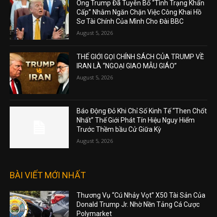
Ông Trump Đã Tuyên Bố “Tình Trạng Khẩn
Cấp” Nhằm Ngăn Chặn Việc Công Khai Hồ
Sơ Tài Chính Của Mình Cho Đài BBC
August 5, 2026
THẾ GIỚI GỌI CHÍNH SÁCH CỦA TRUMP VỀ
IRAN LÀ “NGOẠI GIAO MẪU GIÁO”
August 5, 2026
Báo Động Đỏ Khi Chỉ Số Kinh Tế “Then Chốt
Nhất” Thế Giới Phát Tín Hiệu Nguy Hiểm
Trước Thềm bầu Cử Giữa Kỳ
August 5, 2026
BÀI VIẾT MỚI NHẤT
Thương Vụ “Cú Nhảy Vọt” X50 Tài Sản Của
Donald Trump Jr. Nhờ Nền Tảng Cá Cược
Polymarket