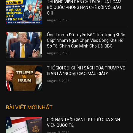
THƯỢNG VIỆN DÂN CHỦ ĐƯA LUẬT CẤM
BỘ QUỐC PHÒNG HẠN CHẾ ĐỐI VỚI BÁO
CHÍ
August 6, 2026
Ông Trump Đã Tuyên Bố “Tình Trạng Khẩn
Cấp” Nhằm Ngăn Chặn Việc Công Khai Hồ
Sơ Tài Chính Của Mình Cho Đài BBC
August 5, 2026
THẾ GIỚI GỌI CHÍNH SÁCH CỦA TRUMP VỀ
IRAN LÀ “NGOẠI GIAO MẪU GIÁO”
August 5, 2026
BÀI VIẾT MỚI NHẤT
GIỚI HẠN THỜI GIAN LƯU TRÚ CỦA SINH
VIÊN QUỐC TẾ
August 8, 2026