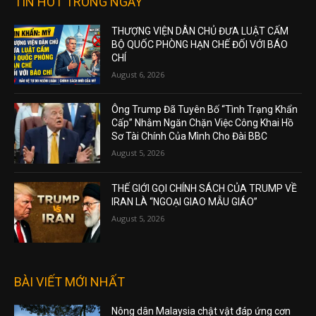
TIN HOT TRONG NGÀY
THƯỢNG VIỆN DÂN CHỦ ĐƯA LUẬT CẤM
BỘ QUỐC PHÒNG HẠN CHẾ ĐỐI VỚI BÁO
CHÍ
August 6, 2026
Ông Trump Đã Tuyên Bố “Tình Trạng Khẩn
Cấp” Nhằm Ngăn Chặn Việc Công Khai Hồ
Sơ Tài Chính Của Mình Cho Đài BBC
August 5, 2026
THẾ GIỚI GỌI CHÍNH SÁCH CỦA TRUMP VỀ
IRAN LÀ “NGOẠI GIAO MẪU GIÁO”
August 5, 2026
BÀI VIẾT MỚI NHẤT
Nông dân Malaysia chật vật đáp ứng cơn