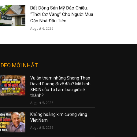
Bất Động Sản Mỹ Đảo Chiều:
“Thời Cơ Vàng” Cho Người Mua
Căn Nhà Đầu Tiên
August 6, 2026
IDEO MỚI NHẤT
Vụ án tham nhũng Sheng Thao –
David Duong đi về đâu? Mô hình
XHCN của Tô Lâm bao giờ sẽ
thành?
August 5, 2026
Khủng hoảng kim cương vàng
Việt Nam
August 5, 2026