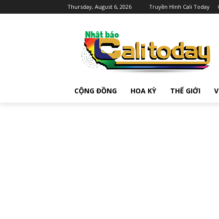
Thursday, August 6, 2026
Truyền Hình Cali Today
CỘNG ĐỒNG
HOA KỲ
THẾ GIỚI
V