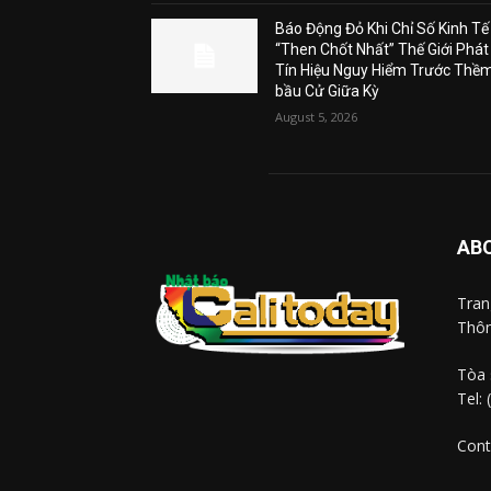
Báo Động Đỏ Khi Chỉ Số Kinh Tế
“Then Chốt Nhất” Thế Giới Phát
Tín Hiệu Nguy Hiểm Trước Thề
bầu Cử Giữa Kỳ
August 5, 2026
AB
Tra
Thôn
Tòa 
Tel:
Cont