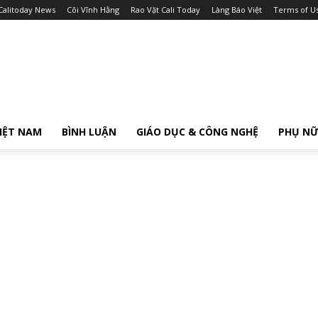
Calitoday News
Cõi Vĩnh Hằng
Rao Vặt Cali Today
Làng Báo Việt
Terms of U
IỆT NAM
BÌNH LUẬN
GIÁO DỤC & CÔNG NGHỆ
PHỤ N