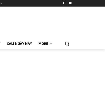
se
Ữ
CALI NGÀY NAY
MORE