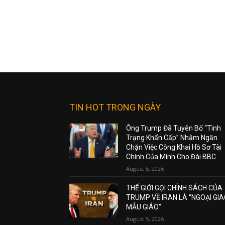
TIN HOT TRONG NGÀY
Ông Trump Đã Tuyên Bố “Tình
Trạng Khẩn Cấp” Nhằm Ngăn
Chặn Việc Công Khai Hồ Sơ Tài
Chính Của Mình Cho Đài BBC
August 5, 2026
THẾ GIỚI GỌI CHÍNH SÁCH CỦA
TRUMP VỀ IRAN LÀ “NGOẠI GI
MẪU GIÁO”
August 5, 2026