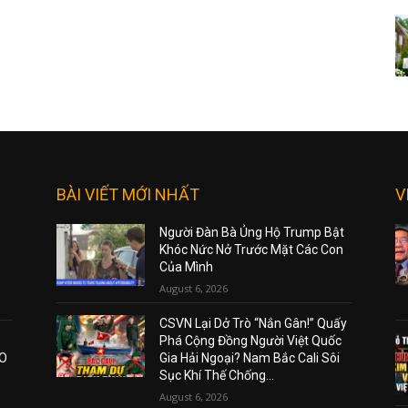
BÀI VIẾT MỚI NHẤT
V
Người Đàn Bà Ủng Hộ Trump Bật
Khóc Nức Nở Trước Mặt Các Con
Của Mình
August 6, 2026
CSVN Lại Dở Trò “Nắn Gân!” Quấy
Phá Cộng Đồng Người Việt Quốc
AO
Gia Hải Ngoại? Nam Bắc Cali Sôi
Sục Khí Thế Chống...
August 6, 2026