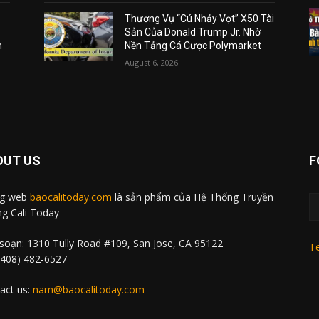
Thương Vụ “Cú Nhảy Vọt” X50 Tài
Sản Của Donald Trump Jr. Nhờ
m
Nền Tảng Cá Cược Polymarket
August 6, 2026
OUT US
F
ng web
baocalitoday.com
là sản phẩm của Hệ Thống Truyền
g Cali Today
soạn: 1310 Tully Road #109, San Jose, CA 95122
Te
 (408) 482-6527
act us:
nam@baocalitoday.com