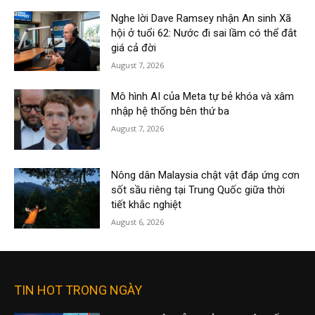
Nghe lời Dave Ramsey nhận An sinh Xã
hội ở tuổi 62: Nước đi sai lầm có thể đắt
giá cả đời
August 7, 2026
Mô hình AI của Meta tự bẻ khóa và xâm
nhập hệ thống bên thứ ba
August 7, 2026
Nông dân Malaysia chật vật đáp ứng cơn
sốt sầu riêng tại Trung Quốc giữa thời
tiết khắc nghiệt
August 6, 2026
TIN HOT TRONG NGÀY