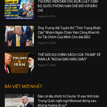
THƯỢNG VIỆN DÂN CHỦ ĐƯA LUẬT CẤM
BỘ QUỐC PHÒNG HẠN CHẾ ĐỐI VỚI BÁO
CHÍ
August 6, 2026
Ông Trump Đã Tuyên Bố “Tình Trạng Khẩn
Cấp” Nhằm Ngăn Chặn Việc Công Khai Hồ
Sơ Tài Chính Của Mình Cho Đài BBC
August 5, 2026
THẾ GIỚI GỌI CHÍNH SÁCH CỦA TRUMP VỀ
IRAN LÀ “NGOẠI GIAO MẪU GIÁO”
August 5, 2026
BÀI VIẾT MỚI NHẤT
Bàn cờ địa chính trị Ceuta: Vì sao tình báo
Trung Quốc nghi ngờ Mossad đứng sau
khủng hoảng di cư?