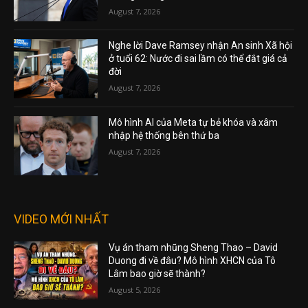
August 7, 2026
Nghe lời Dave Ramsey nhận An sinh Xã hội
ở tuổi 62: Nước đi sai lầm có thể đắt giá cả
đời
August 7, 2026
Mô hình AI của Meta tự bẻ khóa và xâm
nhập hệ thống bên thứ ba
August 7, 2026
VIDEO MỚI NHẤT
Vụ án tham nhũng Sheng Thao – David
Duong đi về đâu? Mô hình XHCN của Tô
Lâm bao giờ sẽ thành?
August 5, 2026