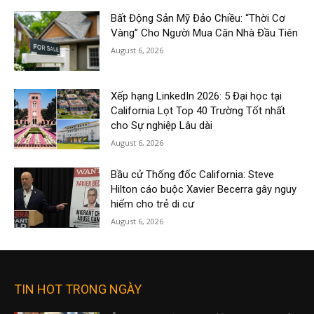
Bất Động Sản Mỹ Đảo Chiều: “Thời Cơ
Vàng” Cho Người Mua Căn Nhà Đầu Tiên
August 6, 2026
Xếp hạng LinkedIn 2026: 5 Đại học tại
California Lọt Top 40 Trường Tốt nhất
cho Sự nghiệp Lâu dài
August 6, 2026
Bầu cử Thống đốc California: Steve
Hilton cáo buộc Xavier Becerra gây nguy
hiểm cho trẻ di cư
August 6, 2026
TIN HOT TRONG NGÀY