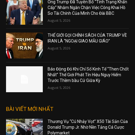
Ông Trump Đã Tuyên Bố “Tình Trạng Khẩn
Cấp” Nhằm Ngăn Chặn Việc Công Khai Hồ
Sơ Tài Chính Của Mình Cho Đài BBC
August 5, 2026
THẾ GIỚI GỌI CHÍNH SÁCH CỦA TRUMP VỀ
IRAN LÀ “NGOẠI GIAO MẪU GIÁO”
August 5, 2026
Báo Động Đỏ Khi Chỉ Số Kinh Tế “Then Chốt
Nhất” Thế Giới Phát Tín Hiệu Nguy Hiểm
Trước Thềm bầu Cử Giữa Kỳ
August 5, 2026
BÀI VIẾT MỚI NHẤT
Thương Vụ “Cú Nhảy Vọt” X50 Tài Sản Của
Donald Trump Jr. Nhờ Nền Tảng Cá Cược
Polymarket