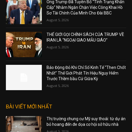
Ông Trump Đã Tuyên Bố “Tình Trạng Khẩn
Cấp” Nhằm Ngăn Chặn Việc Công Khai Hồ
Sơ Tài Chính Của Mình Cho Đài BBC
August 5, 2026
THẾ GIỚI GỌI CHÍNH SÁCH CỦA TRUMP VỀ
IRAN LÀ “NGOẠI GIAO MẪU GIÁO”
August 5, 2026
Báo Động Đỏ Khi Chỉ Số Kinh Tế “Then Chốt
Nhất” Thế Giới Phát Tín Hiệu Nguy Hiểm
Trước Thềm bầu Cử Giữa Kỳ
August 5, 2026
BÀI VIẾT MỚI NHẤT
Thị trường chung cư Mỹ suy thoái: từ dự án
bỏ hoang đến đe dọa cơ hội sở hữu nhà
August 5, 2026