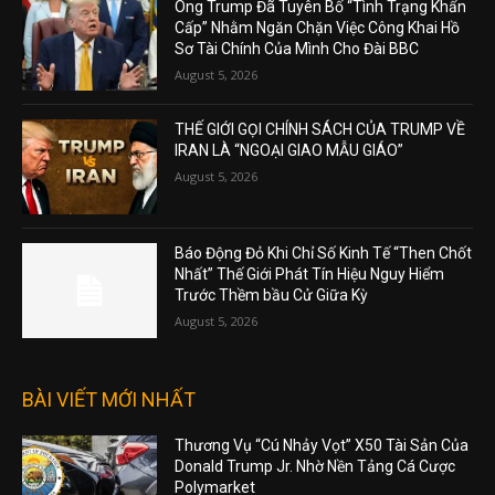
Ông Trump Đã Tuyên Bố “Tình Trạng Khẩn
Cấp” Nhằm Ngăn Chặn Việc Công Khai Hồ
Sơ Tài Chính Của Mình Cho Đài BBC
August 5, 2026
THẾ GIỚI GỌI CHÍNH SÁCH CỦA TRUMP VỀ
IRAN LÀ “NGOẠI GIAO MẪU GIÁO”
August 5, 2026
Báo Động Đỏ Khi Chỉ Số Kinh Tế “Then Chốt
Nhất” Thế Giới Phát Tín Hiệu Nguy Hiểm
Trước Thềm bầu Cử Giữa Kỳ
August 5, 2026
BÀI VIẾT MỚI NHẤT
Thương Vụ “Cú Nhảy Vọt” X50 Tài Sản Của
Donald Trump Jr. Nhờ Nền Tảng Cá Cược
Polymarket