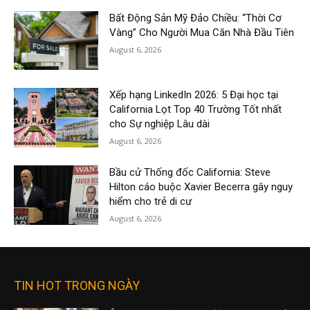
Bất Động Sản Mỹ Đảo Chiều: “Thời Cơ
Vàng” Cho Người Mua Căn Nhà Đầu Tiên
August 6, 2026
Xếp hạng LinkedIn 2026: 5 Đại học tại
California Lọt Top 40 Trường Tốt nhất
cho Sự nghiệp Lâu dài
August 6, 2026
Bầu cử Thống đốc California: Steve
Hilton cáo buộc Xavier Becerra gây nguy
hiểm cho trẻ di cư
August 6, 2026
TIN HOT TRONG NGÀY