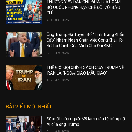
THƯỢNG VIỆN DÂN CHỦ ĐƯA LUẬT CẤM
BỘ QUỐC PHÒNG HẠN CHẾ ĐỐI VỚI BÁO
CHÍ
August 6, 2026
Ông Trump Đã Tuyên Bố “Tình Trạng Khẩn
Cấp” Nhằm Ngăn Chặn Việc Công Khai Hồ
Sơ Tài Chính Của Mình Cho Đài BBC
August 5, 2026
THẾ GIỚI GỌI CHÍNH SÁCH CỦA TRUMP VỀ
IRAN LÀ “NGOẠI GIAO MẪU GIÁO”
August 5, 2026
BÀI VIẾT MỚI NHẤT
Đề xuất giúp người Mỹ làm giàu từ bùng nổ
AI của ông Trump
August 8, 2026