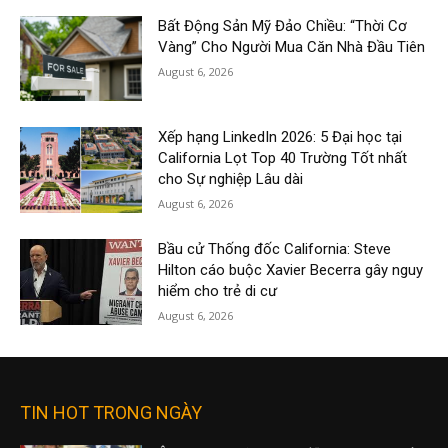
Bất Động Sản Mỹ Đảo Chiều: “Thời Cơ
Vàng” Cho Người Mua Căn Nhà Đầu Tiên
August 6, 2026
Xếp hạng LinkedIn 2026: 5 Đại học tại
California Lọt Top 40 Trường Tốt nhất
cho Sự nghiệp Lâu dài
August 6, 2026
Bầu cử Thống đốc California: Steve
Hilton cáo buộc Xavier Becerra gây nguy
hiểm cho trẻ di cư
August 6, 2026
TIN HOT TRONG NGÀY