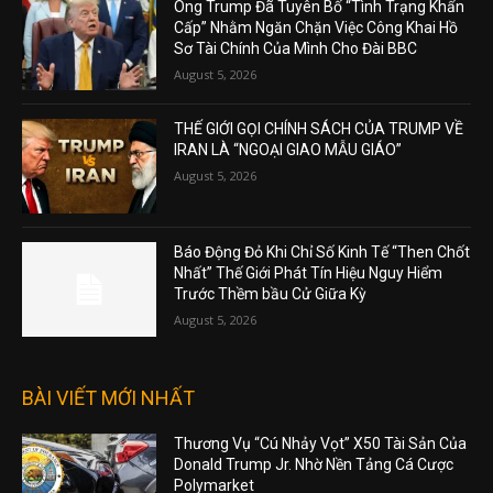
Ông Trump Đã Tuyên Bố “Tình Trạng Khẩn
Cấp” Nhằm Ngăn Chặn Việc Công Khai Hồ
Sơ Tài Chính Của Mình Cho Đài BBC
August 5, 2026
THẾ GIỚI GỌI CHÍNH SÁCH CỦA TRUMP VỀ
IRAN LÀ “NGOẠI GIAO MẪU GIÁO”
August 5, 2026
Báo Động Đỏ Khi Chỉ Số Kinh Tế “Then Chốt
Nhất” Thế Giới Phát Tín Hiệu Nguy Hiểm
Trước Thềm bầu Cử Giữa Kỳ
August 5, 2026
BÀI VIẾT MỚI NHẤT
Thương Vụ “Cú Nhảy Vọt” X50 Tài Sản Của
Donald Trump Jr. Nhờ Nền Tảng Cá Cược
Polymarket