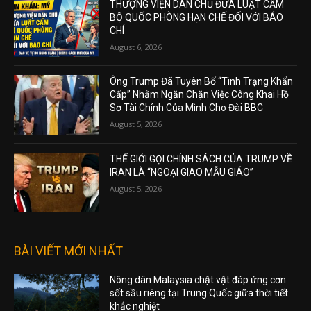
THƯỢNG VIỆN DÂN CHỦ ĐƯA LUẬT CẤM
BỘ QUỐC PHÒNG HẠN CHẾ ĐỐI VỚI BÁO
CHÍ
August 6, 2026
Ông Trump Đã Tuyên Bố “Tình Trạng Khẩn
Cấp” Nhằm Ngăn Chặn Việc Công Khai Hồ
Sơ Tài Chính Của Mình Cho Đài BBC
August 5, 2026
THẾ GIỚI GỌI CHÍNH SÁCH CỦA TRUMP VỀ
IRAN LÀ “NGOẠI GIAO MẪU GIÁO”
August 5, 2026
BÀI VIẾT MỚI NHẤT
Nông dân Malaysia chật vật đáp ứng cơn
sốt sầu riêng tại Trung Quốc giữa thời tiết
khắc nghiệt