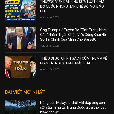
THƯỢNG VIỆN DÂN CHỦ ĐƯA LUẬT CẤM
BỘ QUỐC PHÒNG HẠN CHẾ ĐỐI VỚI BÁO
CHÍ
August 6, 2026
Ông Trump Đã Tuyên Bố “Tình Trạng Khẩn
Cấp” Nhằm Ngăn Chặn Việc Công Khai Hồ
Sơ Tài Chính Của Mình Cho Đài BBC
August 5, 2026
THẾ GIỚI GỌI CHÍNH SÁCH CỦA TRUMP VỀ
IRAN LÀ “NGOẠI GIAO MẪU GIÁO”
August 5, 2026
BÀI VIẾT MỚI NHẤT
Nông dân Malaysia chật vật đáp ứng cơn
sốt sầu riêng tại Trung Quốc giữa thời tiết
khắc nghiệt