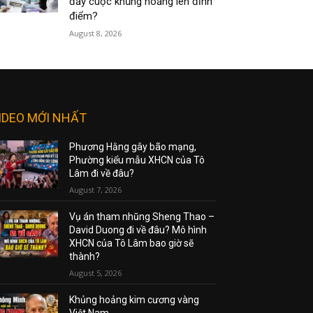
đẩy cuộc khủng hoảng lên đỉnh
điểm?
August 8, 2026
IDEO MỚI NHẤT
Phương Hằng gây bão mạng,
Phường kiểu mẫu XHCN của Tô
Lâm đi về đâu?
August 7, 2026
Vụ án tham nhũng Sheng Thao –
David Duong đi về đâu? Mô hình
XHCN của Tô Lâm bao giờ sẽ
thành?
August 5, 2026
Khủng hoảng kim cương vàng