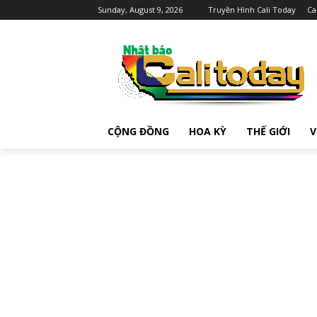
Sunday, August 9, 2026
Truyền Hình Cali Today
Ca
CỘNG ĐỒNG
HOA KỲ
THẾ GIỚI
V