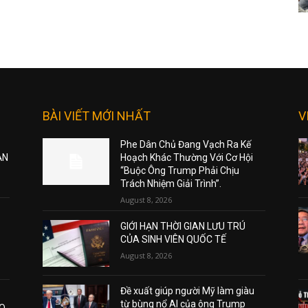
BÀI VIẾT MỚI NHẤT
V
Phe Dân Chủ Đang Vạch Ra Kế
ẠN
Hoạch Khác Thường Với Cơ Hội
“Buộc Ông Trump Phải Chịu
Trách Nhiệm Giải Trình”.
August 8, 2026
GIỚI HẠN THỜI GIAN LƯU TRÚ
CỦA SINH VIÊN QUỐC TẾ
August 8, 2026
Đề xuất giúp người Mỹ làm giàu
từ bùng nổ AI của ông Trump