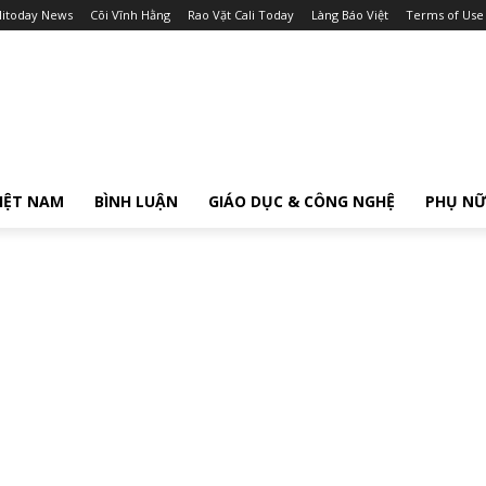
litoday News
Cõi Vĩnh Hằng
Rao Vặt Cali Today
Làng Báo Việt
Terms of Use
IỆT NAM
BÌNH LUẬN
GIÁO DỤC & CÔNG NGHỆ
PHỤ N