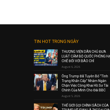
TIN HOT TRONG NGÀY
THƯỢNG VIỆN DÂN CHỦ ĐƯA
LUẬT CẤM BỘ QUỐC PHÒNG H
CHẾ ĐỐI VỚI BÁO CHÍ
August 6, 2026
Ông Trump Đã Tuyên Bố “Tình
Trạng Khẩn Cấp” Nhằm Ngăn
Chặn Việc Công Khai Hồ Sơ Tài
Chính Của Mình Cho Đài BBC
August 5, 2026
THẾ GIỚI GỌI CHÍNH SÁCH CỦA